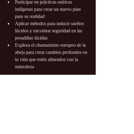
Participar en prácticas oníricas 
indígenas para crear un nuevo plan 
para su realidad
Aplicar métodos para inducir sueños 
lúcidos y encontrar seguridad en las 
pesadillas lúcidas
Explora el chamanismo europeo de la 
abeja para crear cambios profundos en 
tu vida que estén alineados con la 
naturaleza
Regístrese de forma gratuita:
https://thedreamworksummit.com/?
utm_medium=affiliate&utm_source=infusion
soft&cookieUUID=e8799284-1fd9-4a9b-
b8a5-
98763059c65f&cookieUUID=5f2e7b51-
1531-4e69-9822-
78e4684c1808&affiliate=6098