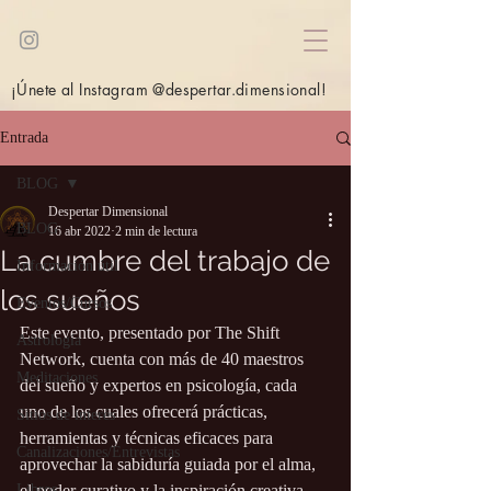
¡Únete al Instagram @despertar.dimensional!
Entrada
BLOG
Despertar Dimensional
BLOG
16 abr 2022
2 min de lectura
La cumbre del trabajo de
Información útil
los sueños
Eventos/Cursos
Este evento, presentado por The Shift 
Astrología
Network, cuenta con más de 40 maestros 
Meditaciones
del sueño y expertos en psicología, cada 
uno de los cuales ofrecerá prácticas, 
Sitios de interés
herramientas y técnicas eficaces para 
Canalizaciones/Entrevistas
aprovechar la sabiduría guiada por el alma, 
Libros
el poder curativo y la inspiración creativa 