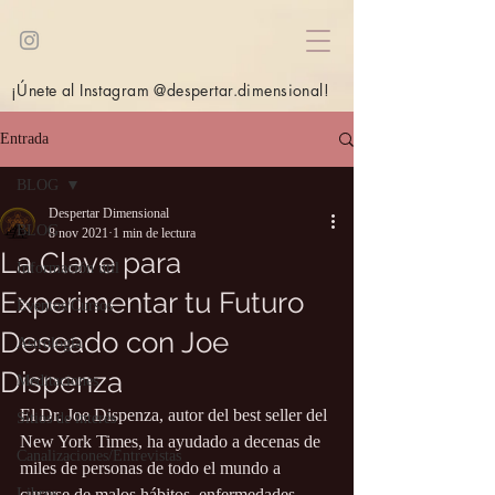
¡Únete al Instagram @despertar.dimensional!
Entrada
BLOG
Despertar Dimensional
BLOG
8 nov 2021
1 min de lectura
La Clave para
Información útil
Experimentar tu Futuro
Eventos/Cursos
Deseado con Joe
Astrología
Dispenza
Meditaciones
El Dr. Joe Dispenza, autor del best seller del 
Sitios de interés
New York Times, ha ayudado a decenas de 
Canalizaciones/Entrevistas
miles de personas de todo el mundo a 
Libros
curarse de malos hábitos, enfermedades, 