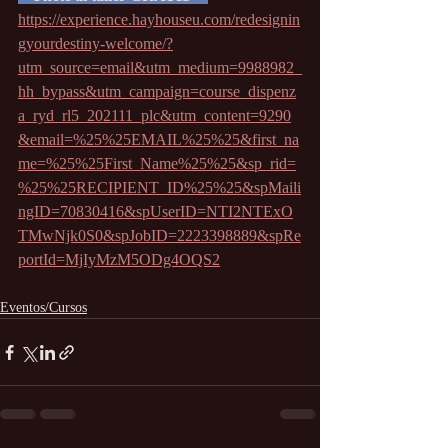
https://experience.hayhouseu.com/redesignin
gyourdestiny-welcome/?
utm_source=email&utm_medium=9988982_
hh_bypass&utm_campaign=course_dispenz
a_ryd_rl5_202111_plc&utm_content=9290
&email=%25%25EMAIL%25%25&first_na
me=%25%25First_Name%25%25&sp_rid=
%25%25RECIPIENT_ID%25%25&spMaili
ngID=70830416&spUserID=NTI2NTExO
TMwNjk0S0&spJobID=2223398889&spRe
portId=MjIyMzM5ODg4OQS2
Eventos/Cursos