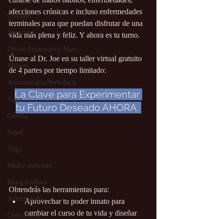
afecciones crónicas e incluso enfermedades 
Cristales
terminales para que puedan disfrutar de una 
Stargate
vida más plena y feliz. Y ahora es tu turno.
Divino Femenino y Masc.
Únase al Dr. Joe en su taller virtual gratuito 
Música
de 4 partes por tiempo limitado: 
Aromaterapia/Herbolaria
La Clave para Experimentar 
Agua
tu Futuro Deseado AHORA. 
Ciencia
Salud
Yoga
Medio ambiente
Bioagricultura
Obtendrás las herramientas para:
Autocuidado
Aprovechar tu poder innato para 
cambiar el curso de tu vida y diseñar 
Consciencia