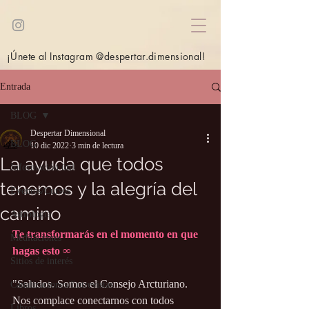
¡Únete al Instagram @despertar.dimensional!
Entrada
BLOG
Despertar Dimensional
BLOG
10 dic 2022
3 min de lectura
La ayuda que todos
Información útil
tenemos y la alegría del
Eventos/Cursos
camino
Astrología
Te transformarás en el momento en que 
Meditaciones
hagas esto ∞
Sitios de interés
"Saludos. Somos el Consejo Arcturiano. 
Canalizaciones/Entrevistas
Nos complace conectarnos con todos 
Libros