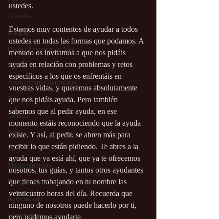
ustedes.
Cristales
Estamos muy contentos de ayudar a todos 
Stargate
ustedes en todas las formas que podamos. A 
Divino Femenino y Masc.
menudo os invitamos a que nos pidáis 
ayuda en relación con problemas y retos 
Música
específicos a los que os enfrentáis en 
Aromaterapia/Herbolaria
vuestras vidas, y queremos absolutamente 
Agua
que nos pidáis ayuda. Pero también 
sabemos que al pedir ayuda, en ese 
Ciencia
momento estáis reconociendo que la ayuda 
Salud
existe. Y así, al pedir, se abren más para 
recibir lo que están pidiendo. Te abres a la 
Yoga
ayuda que ya está ahí, que ya te ofrecemos 
Medio ambiente
nosotros, tus guías, y tantos otros ayudantes 
que tienes trabajando en tu nombre las 
Bioagricultura
veinticuatro horas del día. Recuerda que 
Autocuidado
ninguno de nosotros puede hacerlo por ti, 
Consciencia
pero podemos ayudarte.