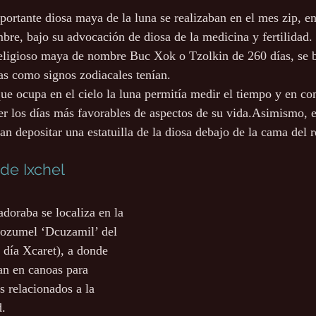
portante diosa maya de la luna se realizaban en el mes zip, en
mbre, bajo su advocación de diosa de la medicina y fertilidad.
religioso maya de nombre Buc Xok o Tzolkin de 260 días, se b
tas como signos zodiacales tenían.
 que ocupa en el cielo la luna permitía medir el tiempo y en c
er los días más favorables de aspectos de su vida.Asimismo,
an depositar una estatuilla de la diosa debajo de la cama del 
 de Ixchel
doraba se localiza en la 
Cozumel ‘Dcuzamil’ del 
 día Xcaret), a donde 
an en canoas para 
s relacionados a la 
. 