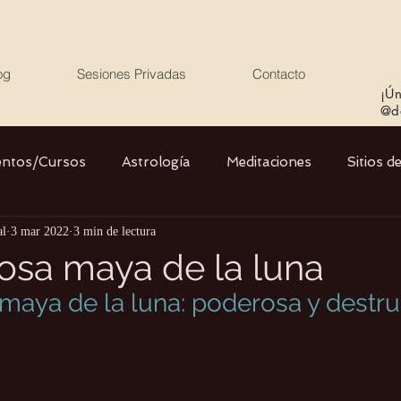
og
Sesiones Privadas
Contacto
¡Ún
@de
entos/Cursos
Astrología
Meditaciones
Sitios d
al
3 mar 2022
3 min de lectura
Libros
Cristales
Stargate
Divino Femenino y
iosa maya de la luna
 maya de la luna: poderosa y destru
Agua
Ciencia
Salud
Yoga
Medio ambiente