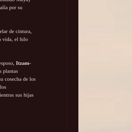
alía por su 
elar de cintura, 
 vida, el hilo 
esposo, 
Itzam-
s plantas 
su cosecha de los 
los 
ientras sus hijas 