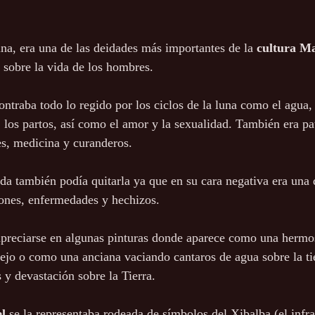
luna, era una de las deidades más importantes de la 
cultura M
o sobre la vida de los hombres.
ntraba todo lo regido por los ciclos de la luna como el agua, l
 los partos, así como el amor y la sexualidad. También era pa
rtes, medicina y curanderos.
da también podía quitarla ya que en su cara negativa era una 
nes, enfermedades y hechizos.
apreciarse en algunas pinturas donde aparece como una hermo
jo o como una anciana vaciando cantaros de agua sobre la ti
 y devastación sobre la Tierra.
el
 se la representaba rodeada de símbolos del Xibalba (el in