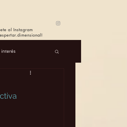
ete al Instagram
spertar.dimensional!
e interés
 Masc.
Música
ctiva
Bioagricultura