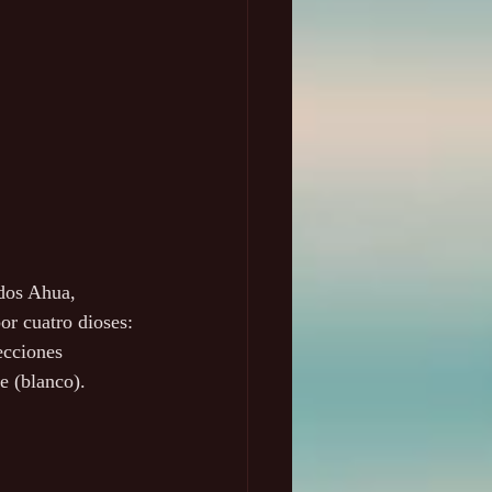
dos Ahua, 
or cuatro dioses: 
ecciones 
e (blanco).