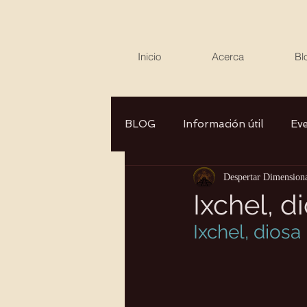
Inicio
Acerca
Bl
BLOG
Información útil
Ev
Despertar Dimension
Canalizaciones/Entrevistas
Ixchel, d
Ixchel, diosa
Aromaterapia/Herbolaria
Autocuidado
Consciencia