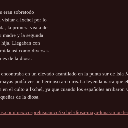
s eran sobretodo 
 visitar a Ixchel por lo 
a, la primera visita de 
u madre y la segunda 
 hija. Llegaban con 
omida así como diversas 
ones de la diosa.
 encontraba en un elevado acantilado en la punta sur de Isla 
 mayas podía ver un hermoso arco iris.La leyenda narra que e
n en el culto a Ixchel, ya que cuando los españoles arribaron 
equeñas de la diosa.
os.com/mexico-prehispanico/ixchel-diosa-maya-luna-amor-fer