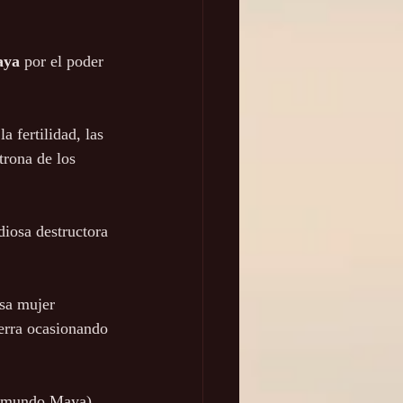
aya
 por el poder 
a fertilidad, las 
trona de los 
diosa destructora 
sa mujer 
erra ocasionando 
framundo Maya) 