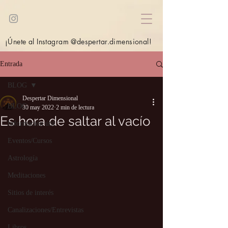
¡Únete al Instagram @despertar.dimensional!
Entrada
BLOG
Despertar Dimensional
BLOG
30 may 2022
2 min de lectura
Es hora de saltar al vacío
Información útil
Eventos/Cursos
Astrología
Meditaciones
Sitios de interés
Canalizaciones/Entrevistas
Libros