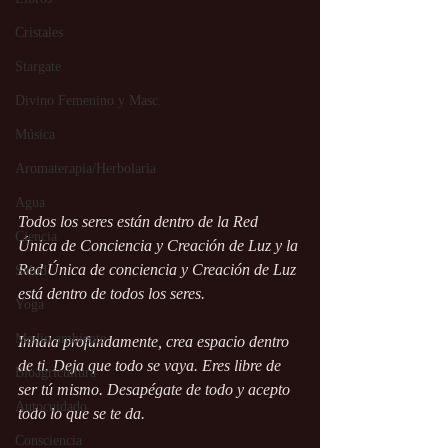
Cristales
Stargate
Divino Femenino y Masc.
Música
Aromaterapia/Herbolaria
Agua
Todos los seres están dentro de la Red 
Ciencia
Única de Conciencia y Creación de Luz y la 
Red Única de conciencia y Creación de Luz 
Salud
está dentro de todos los seres.
Yoga
Medio ambiente
Inhala profundamente, crea espacio dentro 
de ti. Deja que todo se vaya. Eres libre de 
Bioagricultura
ser tú mismo. Desapégate de todo y acepto 
Autocuidado
todo lo que se te da.
Consciencia