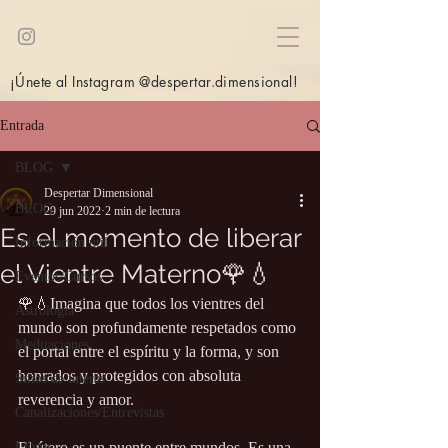
¡Únete al Instagram @despertar.dimensional!
Entrada
BLOG
Despertar Dimensional
BLOG
29 jun 2022
2 min de lectura
Es el momento de liberar
Información útil
el Vientre Materno🌹💧
Eventos/Cursos
🌹💧Imagina que todos los vientres del 
Astrología
mundo son profundamente respetados como 
Meditaciones
el portal entre el espíritu y la forma, y son 
honrados y protegidos con absoluta 
Sitios de interés
reverencia y amor.
Canalizaciones/Entrevistas
Libros
El útero es un puente entre mundos. Es una 