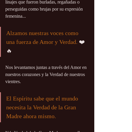
linajes que fueron burladas, regañadas o 
perseguidas como brujas por su expresión 
femenina...
Alzamos nuestras voces como 
una fuerza de Amor y Verdad. 
❤️
🔥
Nos levantamos juntas a través del Amor en 
nuestros corazones y la Verdad de nuestros 
vientres.
El Espíritu sabe que el mundo 
necesita la Verdad de la Gran 
Madre ahora mismo.