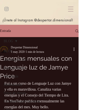
¡Únete al Instagram @despertar.dimensional!
Entrada
BLOG
Despertar Dimensional
BLOG
1 may 2020
1 min de lectura
Energías mensuales con
Información útil
Lenguaje luz de Jamye
Eventos/Cursos
Price
Astrología
Fui a un curso de Lenguaje Luz con Jamye 
Meditaciones
y ella es maravillosa. Canaliza varias 
Sitios de interés
energías y el Consejo del Tiempo de Lira. 
En YouTube publica mensualmente las 
Canalizaciones/Entrevistas
energías del mes. Muy bello.
Libros