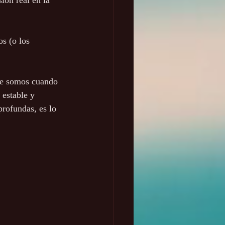
ión real en la 
s (o los 
ue somos cuando 
 estable y 
rofundas, es lo 