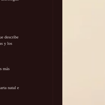
ue describe 
s y los 
os más 
arta natal e 