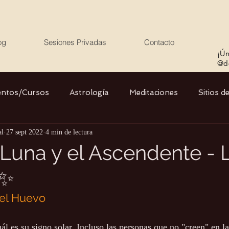
og
Sesiones Privadas
Contacto
¡Ún
@de
entos/Cursos
Astrología
Meditaciones
Sitios d
al
27 sept 2022
4 min de lectura
Libros
Cristales
Stargate
Divino Femenino y
a Luna y el Ascendente - 
 ✨
Agua
Ciencia
Salud
Yoga
Medio ambiente
y el Huevo
l es su signo solar. Incluso las personas que no "creen" en la