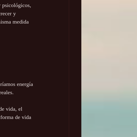
 psicológicos, 
recer y 
 misma medida 
eríamos energía 
reales. 
e vida, el 
 forma de vida 