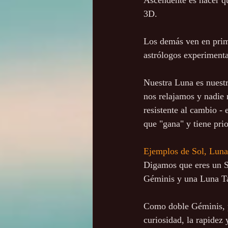
Ascendente es hacer que
3D. 
Los demás ven en prime
astrólogos experimentad
Nuestra Luna es nuest
nos relajamos y nadie 
resistente al cambio -
que "gana" y tiene pri
Ejemplos de Sol, Luna
Digamos que eres un S
Géminis y una Luna T
Como doble Géminis, p
curiosidad, la rapidez 