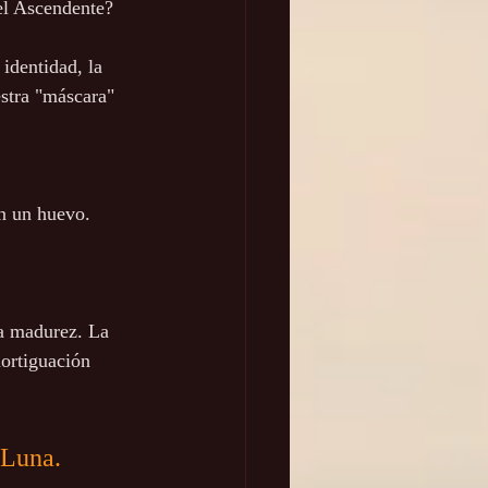
el Ascendente? 
identidad, la 
stra "máscara" 
en un huevo.
la madurez. La 
ortiguación 
 Luna. 