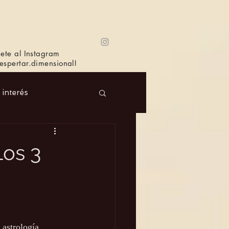
ete al Instagram
spertar.dimensional!
e interés
 Masc.
Música
Los 3
Bioagricultura
 astrología.