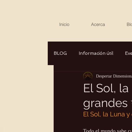
Inicio
Acerca
Bl
BLOG
Información útil
Ev
Despertar Dimension
Canalizaciones/Entrevistas
El Sol, l
grandes
Aromaterapia/Herbolaria
El Sol, la Luna 
Autocuidado
Consciencia
Todo el mundo sabe cuá