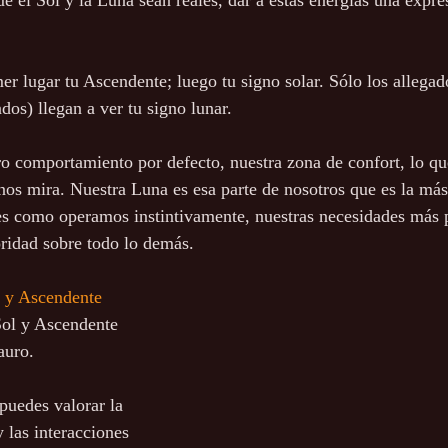
 el Sol y la Luna sean reales, dar a estas energías una expres
r lugar tu Ascendente; luego tu signo solar. Sólo los allegado
os) llegan a ver tu signo lunar. 
ro comportamiento por defecto, nuestra zona de confort, lo q
nos mira. Nuestra Luna es esa parte de nosotros que es la más
 es como operamos instintivamente, nuestras necesidades más p
oridad sobre todo lo demás. 
 y Ascendente
ol y Ascendente 
auro.
uedes valorar la 
y las interacciones 