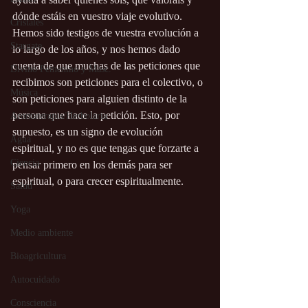
dónde estáis en vuestro viaje evolutivo. 
Cristales
Hemos sido testigos de vuestra evolución a 
Stargate
lo largo de los años, y nos hemos dado 
cuenta de que muchas de las peticiones que 
Divino Femenino y Masc.
recibimos son peticiones para el colectivo, o 
Música
son peticiones para alguien distinto de la 
persona que hace la petición. Esto, por 
Aromaterapia/Herbolaria
supuesto, es un signo de evolución 
Agua
espiritual, y no es que tengas que forzarte a 
Ciencia
pensar primero en los demás para ser 
espiritual, o para crecer espiritualmente. 
Salud
Yoga
Medio ambiente
Bioagricultura
Autocuidado
Consciencia