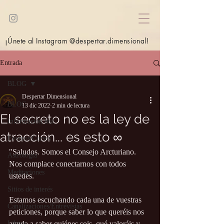
¡Únete al Instagram @despertar.dimensional!
Entrada
BLOG
Despertar Dimensional
BLOG
13 dic 2022
2 min de lectura
El secreto no es la ley de
Información útil
atracción... es esto ∞
Eventos/Cursos
"Saludos. Somos el Consejo Arcturiano. 
Astrología
Nos complace conectarnos con todos 
Meditaciones
ustedes. 
Sitios de interés
Estamos escuchando cada una de vuestras 
Canalizaciones/Entrevistas
peticiones, porque saber lo que queréis nos 
Libros
ayuda a saber quiénes sois, qué valoráis y 