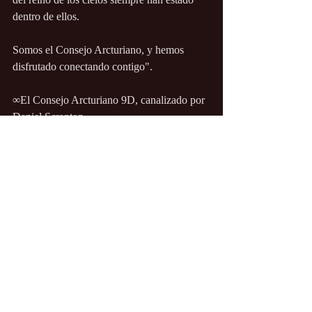
dentro de ellos.
Somos el Consejo Arcturiano, y hemos 
disfrutado conectando contigo".
∞El Consejo Arcturiano 9D, canalizado por 
Daniel Scranton
Canalizaciones/Entrevistas
Entradas recientes
Ver todo