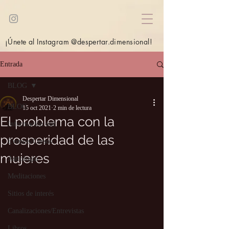
¡Únete al Instagram @despertar.dimensional!
Entrada
BLOG
Despertar Dimensional
BLOG
15 oct 2021
2 min de lectura
El problema con la
Información útil
prosperidad de las
Eventos/Cursos
mujeres
Astrología
Meditaciones
Sitios de interés
Canalizaciones/Entrevistas
Libros