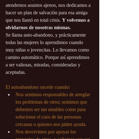
atendemos asuntos ajenos, nos dedicamos a 
hacer un plan de salvación para esa amiga 
que nos llamó en total crisis. 
Y volvemos a 
olvidarnos de nosotras mismas.
Se llama auto-abandono, y prácticamente 
todas las mujeres lo aprendimos cuando 
muy niñas o jovencitas. Lo llevamos como 
camino automático. Porque así aprendimos 
a ser valiosas, miradas, consideradas y 
aceptadas.
El autoabandono sucede cuando:
Nos sentimos responsables de arreglar 
los problemas de otros; sentimos que 
debemos ser tan amables como para 
solucionar el caos de las personas 
cercanas o quienes nos piden ayuda.
Nos desvivimos por apoyar los 