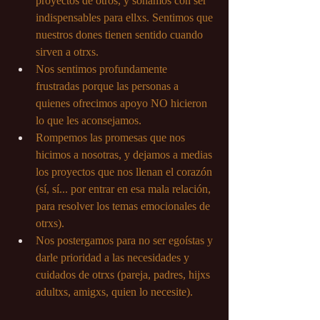
proyectos de otros, y soñamos con ser 
indispensables para ellxs. Sentimos que 
nuestros dones tienen sentido cuando 
sirven a otrxs.
Nos sentimos profundamente 
frustradas porque las personas a 
quienes ofrecimos apoyo NO hicieron 
lo que les aconsejamos.
Rompemos las promesas que nos 
hicimos a nosotras, y dejamos a medias 
los proyectos que nos llenan el corazón 
(sí, sí... por entrar en esa mala relación, 
para resolver los temas emocionales de 
otrxs).
Nos postergamos para no ser egoístas y 
darle prioridad a las necesidades y 
cuidados de otrxs (pareja, padres, hijxs 
adultxs, amigxs, quien lo necesite).