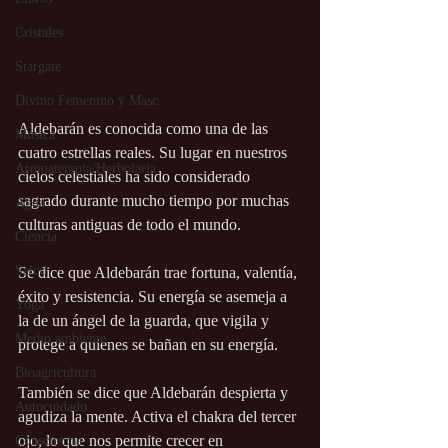
Cristales
Stargate
Divino Femenino y Masc.
Aldebarán es conocida como una de las 
Música
cuatro estrellas reales. Su lugar en nuestros 
Aromaterapia/Herbolaria
cielos celestiales ha sido considerado 
sagrado durante mucho tiempo por muchas 
Agua
culturas antiguas de todo el mundo.
Ciencia
Salud
Se dice que Aldebarán trae fortuna, valentía, 
éxito y resistencia. Su energía se asemeja a 
Yoga
la de un ángel de la guarda, que vigila y 
Medio ambiente
protege a quienes se bañan en su energía.
Bioagricultura
También se dice que Aldebarán despierta y 
Autocuidado
agudiza la mente. Activa el chakra del tercer 
ojo, lo que nos permite crecer en 
Consciencia