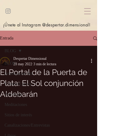
¡Únete al Instagram @despertar.dimensional!
Entrada
BLOG
Despertar Dimensional
BLOG
28 may 2022
3 min de lectura
El Portal de la Puerta de
Información útil
Plata: El Sol conjunción
Eventos/Cursos
Aldebarán
Astrología
Meditaciones
Sitios de interés
Canalizaciones/Entrevistas
Libros