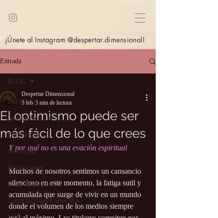
¡Únete al Instagram @despertar.dimensional!
Entrada
BLOG
Despertar Dimensional
BLOG
3 feb
3 min de lectura
El optimismo puede ser
Información útil
más fácil de lo que crees
Eventos/Cursos
Y por qué no es una evación espiritual
Astrología
Meditaciones
Muchos de nosotros sentimos un cansancio 
silencioso en este momento, la fatiga sutil y 
Sitios de interés
acumulada que surge de vivir en un mundo 
Canalizaciones/Entrevistas
donde el volumen de los medios siempre 
Libros
está al máximo. Los titulares compiten por 