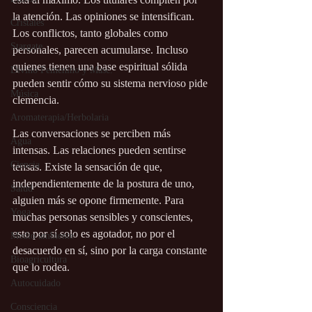
la atención. Las opiniones se intensifican. 
Cristales
Los conflictos, tanto globales como 
Stargate
personales, parecen acumularse. Incluso 
quienes tienen una base espiritual sólida 
Divino Femenino y Masc.
pueden sentir cómo su sistema nervioso pide 
Música
clemencia.
Aromaterapia/Herbolaria
Las conversaciones se perciben más 
Agua
intensas. Las relaciones pueden sentirse 
Ciencia
tensas. Existe la sensación de que, 
independientemente de la postura de uno, 
Salud
alguien más se opone firmemente. Para 
Yoga
muchas personas sensibles y conscientes, 
esto por sí solo es agotador, no por el 
Medio ambiente
desacuerdo en sí, sino por la carga constante 
Bioagricultura
que lo rodea.
Autocuidado
Consciencia