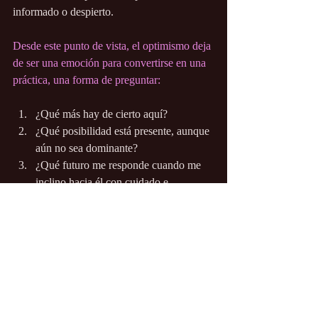
informado o despierto.
Desde este punto de vista, el optimismo deja 
de ser una emoción para convertirse en una 
práctica, una forma de preguntar:
¿Qué más hay de cierto aquí?
¿Qué posibilidad está presente, aunque 
aún no sea dominante?
¿Qué futuro me responde cuando me 
inclino hacia él con cuidado e 
imaginación?
Así es como las realidades cambian, no 
mediante la negación, sino mediante la 
participación consciente. No avanzamos 
escapando de "lo que es". Lo hacemos 
aprendiendo a permanecer dentro de "lo que 