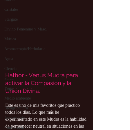
Cristales
Stargate
Divino Femenino y Masc.
Música
Aromaterapia/Herbolaria
Agua
Ciencia
Hathor - Venus Mudra para 
Salud
activar la Compasión y la 
Yoga
Unión Divina. 
Medio ambiente
Este es uno de mis favoritos que practico 
Bioagricultura
todos los días. Lo que más he 
Autocuidado
experimentado en este Mudra es la habilidad 
de permanecer neutral en situaciones en las 
Consciencia