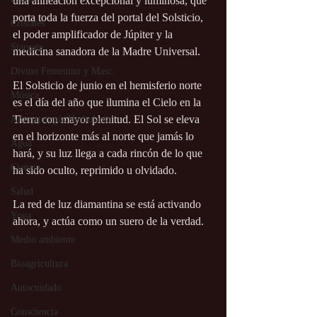
una alineación excepcional y luminosa, que 
porta toda la fuerza del portal del Solsticio, 
Cristales
el poder amplificador de Júpiter y la 
Stargate
medicina sanadora de la Madre Universal.
Divino Femenino y Masc.
El Solsticio de junio en el hemisferio norte 
Música
es el día del año que ilumina el Cielo en la 
Tierra con mayor plenitud. El Sol se eleva 
Aromaterapia/Herbolaria
en el horizonte más al norte que jamás lo 
Agua
hará, y su luz llega a cada rincón de lo que 
Ciencia
ha sido oculto, reprimido u olvidado.
Salud
La red de luz diamantina se está activando 
Yoga
ahora, y actúa como un suero de la verdad.
Medio ambiente
Bioagricultura
Autocuidado
Consciencia