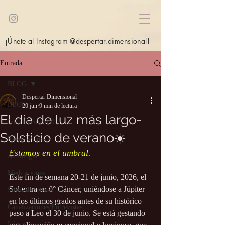
¡Únete al Instagram @despertar.dimensional!
Entrada
BLOG
Despertar Dimensional
BLOG
20 jun
9 min de lectura
El día de luz más largo-
Información útil
Solsticio de verano☀️
Eventos/Cursos
Estamos en el umbral.
Astrología
Meditaciones
Este fin de semana 20-21 de junio, 2026, el 
Sol entra en 0° Cáncer, uniéndose a Júpiter 
Sitios de interés
en los últimos grados antes de su histórico 
Canalizaciones/Entrevistas
paso a Leo el 30 de junio. Se está gestando 
Libros