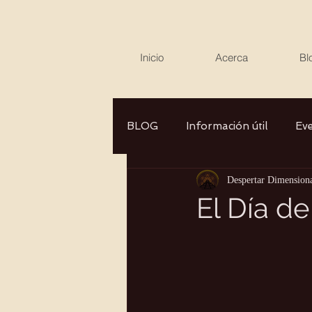
Inicio
Acerca
Bl
BLOG
Información útil
Ev
Despertar Dimension
Canalizaciones/Entrevistas
El Día de
Aromaterapia/Herbolaria
Autocuidado
Consciencia