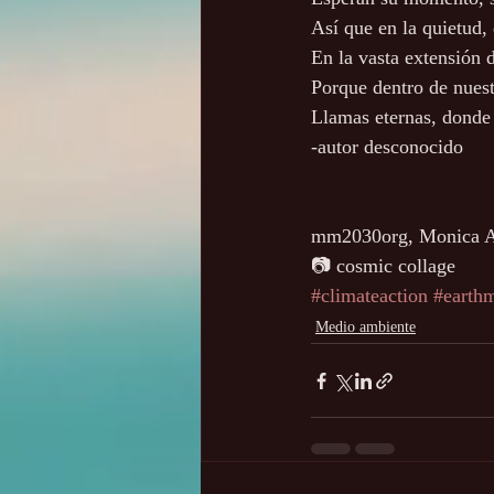
Así que en la quietud, 
En la vasta extensión d
Porque dentro de nuest
Llamas eternas, donde
-autor desconocido
mm2030org, Monica 
📷 cosmic collage
#climateaction
#earth
Medio ambiente