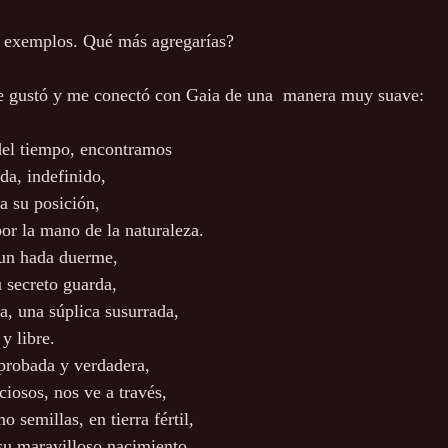
s exemplos. Qué más agregarías?
 gustó y me conectó con Gaia de una  manera muy suave:
del tiempo, encontramos
ida, indefinido,
a su posición,
por la mano de la naturaleza.
 un hada duerme,
 secreto guarda,
a, una súplica susurrada,
y libre.
 probada y verdadera,
iosos, nos ve a través,
 semillas, en tierra fértil,
u maravilloso nacimiento.