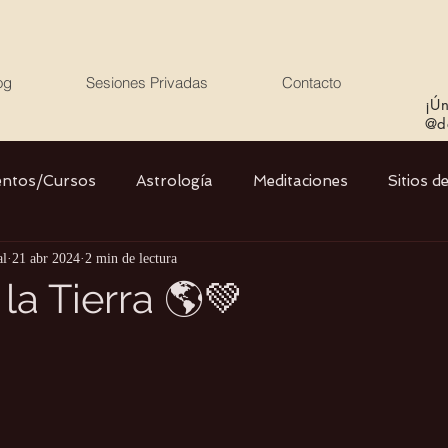
og
Sesiones Privadas
Contacto
¡Ún
@de
entos/Cursos
Astrología
Meditaciones
Sitios d
al
21 abr 2024
2 min de lectura
Libros
Cristales
Stargate
Divino Femenino y
 la Tierra 🌎💚
Agua
Ciencia
Salud
Yoga
Medio ambiente