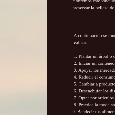
Honremos este vínculo
preservar la belleza de
 A continuación se muestran algunos ejemplos interesantes de pequeños cambios que podemos 
realizar:
 1. Plantar un árbol o 
 2. Iniciar un contene
 3. Apoyar los mercado
 4. Reducir el consumo
 5. Cambiar a product
 6. Desenchufar los di
 7. Optar por artículos
 8. Practica la moda so
9. Bendecir tus alimen