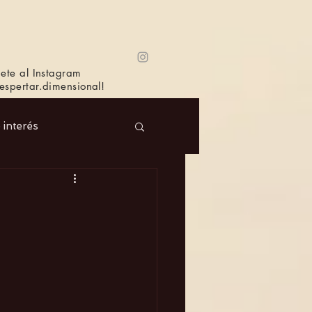
ete al Instagram
spertar.dimensional!
e interés
 Masc.
Música
Bioagricultura