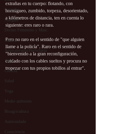
extrañas en tu cuerpo: flotando, con 
Cristales
hormigueo, zumbido, torpeza, desorientado, 
a kilómetros de distancia, ten en cuenta lo 
Stargate
siguiente: eres raro o rara.
Divino Femenino y Masc.
Pero no raro en el sentido de "que alguien 
Música
llame a la policía". Raro en el sentido de 
Aromaterapia/Herbolaria
"bienvenido a la gran reconfiguración, 
Agua
cuidado con los cables sueltos y procura no 
tropezar con tus propios tobillos al entrar".
Ciencia
Salud
Yoga
Medio ambiente
Bioagricultura
Autocuidado
Consciencia