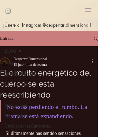
¡Únete al Instagram @despertar.dimensional!
Entrada
BLOG
Despertar Dimensional
BLOG
19 jun
4 min de lectura
El circuito energético del
Información útil
cuerpo se está
Eventos/Cursos
reescribiendo
Astrología
Meditaciones
No estás perdiendo el rumbo. La 
trama se está expandiendo.
Sitios de interés
Canalizaciones/Entrevistas
Si últimamente has sentido sensaciones 
Libros