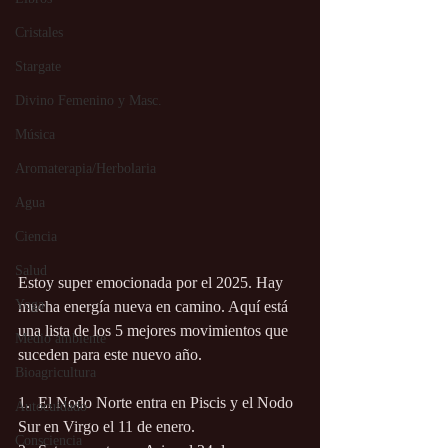
Cristales
Stargate
Divino Femenino y Masc.
Música
Aromaterapia/Herbolaria
Agua
Ciencia
Salud
Estoy super emocionada por el 2025. Hay 
Yoga
mucha energía nueva en camino. Aquí está 
una lista de los 5 mejores movimientos que 
Medio ambiente
suceden para este nuevo año.
Bioagricultura
1.  El Nodo Norte entra en Piscis y el Nodo 
Autocuidado
Sur en Virgo el 11 de enero.
Consciencia