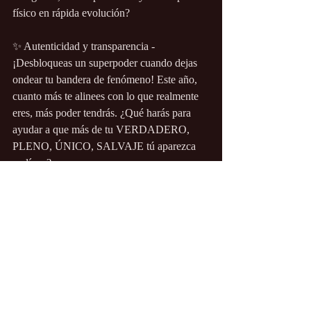
físico en rápida evolución?
✨ Autenticidad y transparencia - 
¡Desbloqueas un superpoder cuando dejas 
ondear tu bandera de fenómeno! Este año, 
cuanto más te alinees con lo que realmente 
eres, más poder tendrás. ¿Qué harás para 
ayudar a que más de tu VERDADERO, 
PLENO, ÚNICO, SALVAJE tú aparezca 
en línea?
✨Espiritualidad redefinida - A medida que 
los Nodos del Destino se desplazan hacia el 
Eje Espiritual, tu mayor expresión de ti 
mismo (piensa en el propósito de tu vida) se 
desbloqueará aún más a través de tu 
espiritualidad. ¿A qué caminos, prácticas y 
marcos espirituales te sientes llamado? 