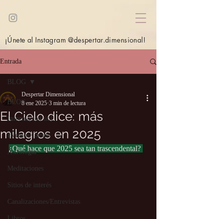
¡Únete al Instagram @despertar.dimensional!
Entrada
BLOG
Despertar Dimensional
BLOG
8 ene 2025
3 min de lectura
El Cielo dice: más
Información útil
milagros en 2025
Eventos/Cursos
¿Qué hace que 2025 sea tan trascendental? 
Astrología
Meditaciones
Sitios de interés
Canalizaciones/Entrevistas
Libros