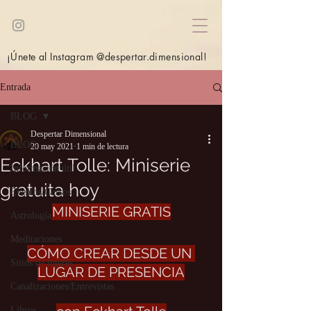
¡Únete al Instagram @despertar.dimensional!
Entrada
BLOG
Despertar Dimensional
BLOG
20 may 2021
1 min de lectura
Eckhart Tolle: Miniserie
Información útil
gratuita hoy
Eventos/Cursos
MINISERIE GRATIS
Astrología
Meditaciones
CÓMO CREAR DESDE UN 
Sitios de interés
LUGAR DE PRESENCIA
Canalizaciones/Entrevistas
Libros