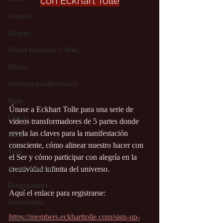
con Eckhart Tolle
Cristales
Stargate
Divino Femenino y Masc.
Música
Aromaterapia/Herbolaria
Agua
Únase a Eckhart Tolle para una serie de 
Ciencia
videos transformadores de 5 partes donde 
revela las claves para la manifestación 
Salud
consciente, cómo alinear nuestro hacer con 
Yoga
el Ser y cómo participar con alegría en la 
Medio ambiente
creatividad infinita del universo.
Bioagricultura
Aquí el enlace para registrarse:
Autocuidado
https://members.eckharttolle.com/sign-up-
Consciencia