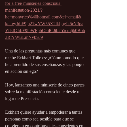
for-a-free-miniseries-conscious-
manifestation-2021/?
he=monyrico%40hotmail.com&el=email&_
ke=eyJrbF9jb21wYW55X2lkIjogIk5rN3pa
YiIsICJrbF9lbWFpbCI6ICJtb255cmljb0Bob
3RtYWlsLmNvbSJ9
Una de las preguntas más comunes que 
recibe Eckhart Tolle es: ¿Cómo tomo lo que 
he aprendido de sus enseñanzas y las pongo 
en acción sin ego?
Hoy, lanzamos una miniserie de cinco partes 
sobre la manifestación consciente desde un 
lugar de Presencia.
Eckhart quiere ayudar a empoderar a tantas 
personas como sea posible para que se 
conviertan en contribuyentes conscientes en 