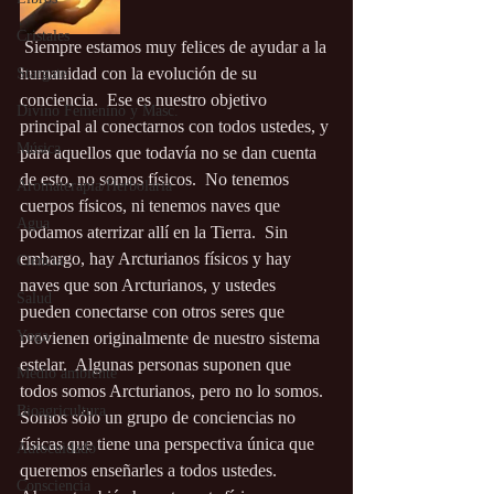
Cristales
 Siempre estamos muy felices de ayudar a la 
humanidad con la evolución de su 
Stargate
conciencia.  Ese es nuestro objetivo 
Divino Femenino y Masc.
principal al conectarnos con todos ustedes, y 
Música
para aquellos que todavía no se dan cuenta 
de esto, no somos físicos.  No tenemos 
Aromaterapia/Herbolaria
cuerpos físicos, ni tenemos naves que 
Agua
podamos aterrizar allí en la Tierra.  Sin 
embargo, hay Arcturianos físicos y hay 
Ciencia
naves que son Arcturianos, y ustedes 
Salud
pueden conectarse con otros seres que 
Yoga
provienen originalmente de nuestro sistema 
estelar.  Algunas personas suponen que 
Medio ambiente
todos somos Arcturianos, pero no lo somos.  
Bioagricultura
Somos sólo un grupo de conciencias no 
físicas que tiene una perspectiva única que 
Autocuidado
queremos enseñarles a todos ustedes.  
Consciencia