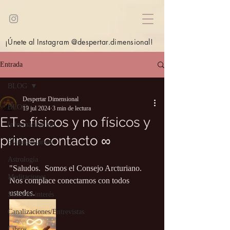
¡Únete al Instagram @despertar.dimensional!
Entrada
BLOG
Despertar Dimensional
BLOG
19 jul 2024
3 min de lectura
E.T.s físicos y no físicos y
Información útil
primer contacto ∞
Eventos/Cursos
Astrología
"Saludos.  Somos el Consejo Arcturiano.  
Meditaciones
Nos complace conectarnos con todos 
ustedes.
Sitios de interés
Canalizaciones/Entrevistas
Libros