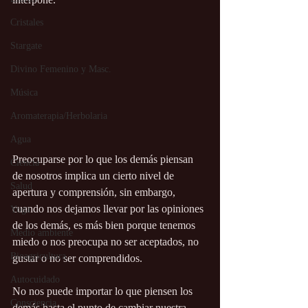
Cristales
Stargate
Divino Femenino y Masc.
Música
Aromaterapia/Herbolaria
Agua
Preocuparse por lo que los demás piensan 
Ciencia
de nosotros implica un cierto nivel de 
Salud
apertura y comprensión, sin embargo, 
cuando nos dejamos llevar por las opiniones 
Yoga
de los demás, es más bien porque tenemos 
Medio ambiente
miedo o nos preocupa no ser aceptados, no 
Bioagricultura
gustar o no ser comprendidos.
Autocuidado
No nos puede importar lo que piensen los 
Consciencia
demás hasta el punto de cambiar nuestra 