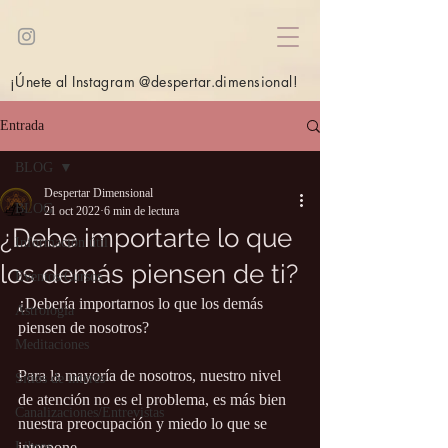
¡Únete al Instagram @despertar.dimensional!
Entrada
BLOG
Despertar Dimensional
BLOG
21 oct 2022
6 min de lectura
¿Debe importarte lo que
Información útil
los demás piensen de ti?
Eventos/Cursos
¿Debería importarnos lo que los demás 
Astrología
piensen de nosotros?
Meditaciones
Para la mayoría de nosotros, nuestro nivel 
Sitios de interés
de atención no es el problema, es más bien 
Canalizaciones/Entrevistas
nuestra preocupación y miedo lo que se 
Libros
interpone.