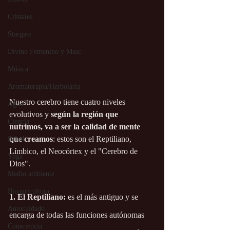
Cristales
Stargate
Divino Femenino y Masc.
Música
Aromaterapia/Herbolaria
Nuestro cerebro tiene cuatro niveles 
Agua
evolutivos y 
según la región que 
Ciencia
nutrimos, va a ser la calidad de mente 
que creamos
: estos son el Reptiliano, 
Salud
Límbico, el Neocórtex y el "Cerebro de 
Yoga
Dios".
Medio ambiente
Bioagricultura
1. El Reptiliano:
 es el más antiguo y se 
Autocuidado
encarga de todas las funciones autónomas 
Consciencia