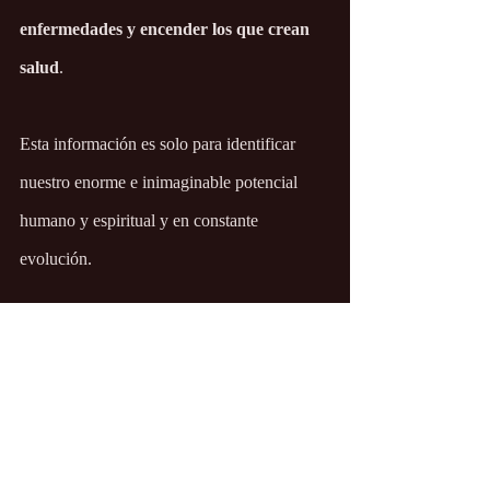
enfermedades y encender los que crean 
salud
.
Esta información es solo para identificar 
nuestro enorme e inimaginable potencial 
humano y espiritual y en constante 
evolución.
Los Cuatro Caminos
Información útil
Ciencia