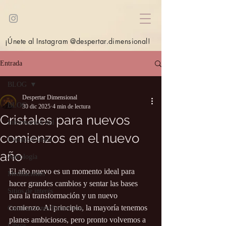
¡Únete al Instagram @despertar.dimensional!
Entrada
BLOG
Despertar Dimensional
BLOG
30 dic 2025
4 min de lectura
Cristales para nuevos
Información útil
comienzos en el nuevo
Eventos/Cursos
año
Astrología
El año nuevo es un momento ideal para 
Meditaciones
hacer grandes cambios y sentar las bases 
Sitios de interés
para la transformación y un nuevo 
comienzo. Al principio, la mayoría tenemos 
Canalizaciones/Entrevistas
planes ambiciosos, pero pronto volvemos a 
Libros