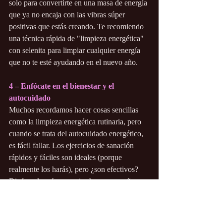
solo para convertirte en una masa de energía 
que ya no encaja con las vibras súper 
positivas que estás creando. Te recomiendo 
una técnica rápida de "limpieza energética" 
con selenita para limpiar cualquier energía 
que no te esté ayudando en el nuevo año.
4 – Enfócate en el bienestar y el 
autocuidado
Muchos recordamos hacer cosas sencillas 
como la limpieza energética rutinaria, pero 
cuando se trata del autocuidado energético, 
es fácil fallar. Los ejercicios de sanación 
rápidos y fáciles son ideales (porque 
realmente los harás), pero ¿son efectivos? 
Digámoslo así: ¿es mejor hacer pequeños 
ejercicios con más frecuencia porque son 
rápidos y fáciles? ¿O es mejor posponer el 
autocuidado porque sientes que no tienes 