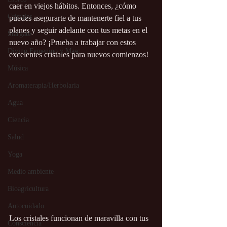
caer en viejos hábitos. Entonces, ¿cómo 
Cristales
puedes asegurarte de mantenerte fiel a tus 
planes y seguir adelante con tus metas en el 
Stargate
nuevo año? ¡Prueba a trabajar con estos 
Divino Femenino y Masc.
excelentes cristales para nuevos comienzos!
Música
Aromaterapia/Herbolaria
Agua
Ciencia
Salud
Yoga
Medio ambiente
Bioagricultura
Autocuidado
Los cristales funcionan de maravilla con tus 
Consciencia