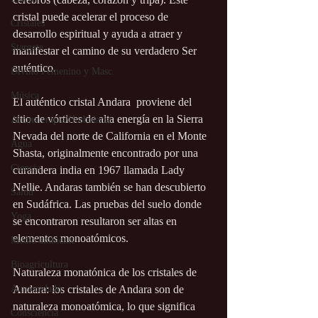
cristal puede acelerar el proceso de 
Cristales
desarrollo espiritual y ayuda a atraer y 
Stargate
manifestar el camino de su verdadero Ser 
auténtico.
Divino Femenino y Masc.
Música
El auténtico cristal Andara  proviene del 
sitio de vórtices de alta energía en la Sierra 
Aromaterapia/Herbolaria
Nevada del norte de California en el Monte 
Agua
Shasta, originalmente encontrado por una 
Ciencia
curandera india en 1967 llamada Lady 
Nellie. Andaras también se han descubierto 
Salud
en Sudáfrica. Las pruebas del suelo donde 
Yoga
se encontraron resultaron ser altas en 
elementos monoatómicos.
Medio ambiente
Bioagricultura
Naturaleza monatónica de los cristales de 
Autocuidado
Andara: los cristales de Andara son de 
naturaleza monoatómica, lo que significa 
Consciencia