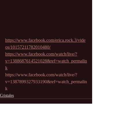
https://www.facebook.com/erica.rock.3/vide
os/10157211782010480/
https://www.facebook.com/watch/live/?
v=1388687614521028&ref=watch_permalin
k
https://www.facebook.com/watch/live/?
v=1387899327933190&ref=watch_permalin
k
Cristales