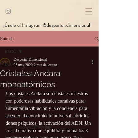
¡Únete al Instagram @despertar.dimensional!
Entrada
BLOG
Despertar Dimensional
BLOG
26 may 2020
2 min de lectura
Cristales Andara
Información útil
monoatómicos
Eventos/Cursos
Los cristales Andara son cristales maestros 
Astrología
con poderosas habilidades curativas para 
Meditaciones
aumentar la vibración y la conciencia para 
acceder al conocimiento universal, abrir los 
Sitios de interés
dones psíquicos, la activación del ADN. Un 
Canalizaciones/Entrevistas
cristal curativo que equilibra y limpia los 3 
Libros
cerebros (cabeza, corazón y tripa). Este 