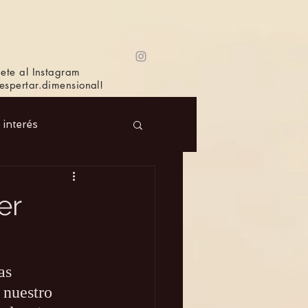
ete al Instagram
spertar.dimensional!
e interés
 Masc.
Música
er
Bioagricultura
as 
 nuestro 