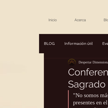
Inicio
Acerca
Bl
BLOG
Información útil
Ev
Despertar Dimension
Canalizaciones/Entrevistas
Conferen
Sagrado 
Aromaterapia/Herbolaria
"No somos más 
Autocuidado
presentes en e
Consciencia