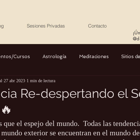
og
Sesiones Privadas
Contacto
¡Ún
@de
entos/Cursos
Astrología
Meditaciones
Sitios d
al
27 abr 2023
1 min de lectura
Libros
Cristales
Stargate
Divino Femenino y
cia Re-despertando el S
🔥
Agua
Ciencia
Salud
Yoga
Medio ambiente
que el espejo del mundo.  Todas las tendenci
l mundo exterior se encuentran en el mundo de