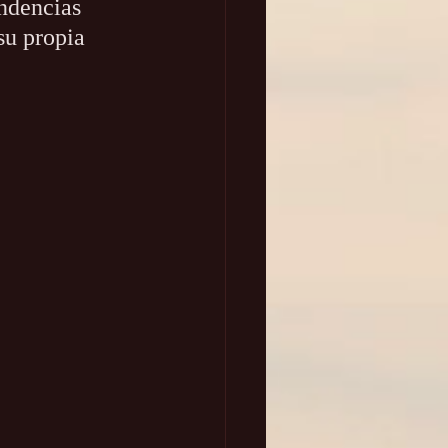
ndencias 
u propia 