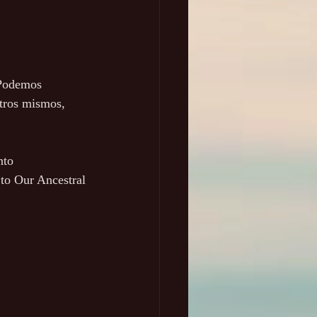
 Podemos 
tros mismos, 
nto 
to Our Ancestral 