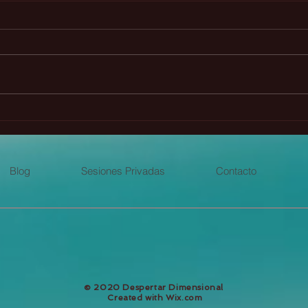
La Profecía Maya Chickaban
🌟 G
(Webinar gratuito)
plan
even
Blog
Sesiones Privadas
Contacto
​© 2020 Despertar Dimensional
Created with
Wix.com