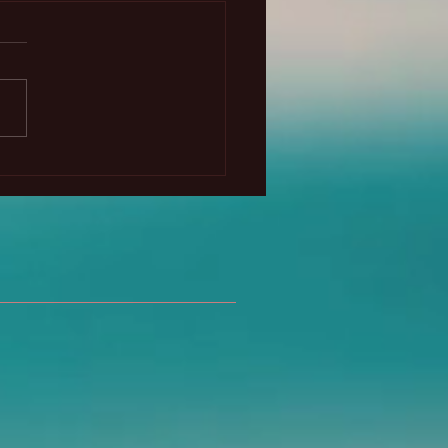
randes cambios
etarios 2025-2028 -
to gratuito