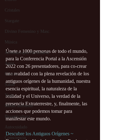
Cristales
Stargate
Divino Femenino y Masc.
Música
Únete a 1000 personas de todo el mundo, 
Aromaterapia/Herbolaria
para la Conferencia Portal a la Ascensión 
Agua
2022 con 26 presentadores, para co-crear 
una realidad con la plena revelación de los 
Ciencia
antiguos orígenes de la humanidad, nuestra 
Salud
esencia espiritual, la naturaleza de la 
Yoga
realidad y el Universo, la verdad de la 
presencia Extraterrestre, y, finalmente, las 
Medio ambiente
acciones que podemos tomar para 
Bioagricultura
manifestar este mundo.
Autocuidado
Descubre los Antiguos Orígenes ~ 
Consciencia