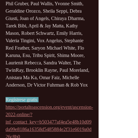
Phil Gruber, Paul Wallis, Yvonne Smith, 
Geraldine Orozco, Sheila Seppi, Debra 
Giusti, Joan of Angels, Chiraya Dharma, 
Tarek Bibi, April & Jay Matta, Kathy 
Mason, Robert Schwartz, Emily Harris, 
Valeria Tingini, Vox Angelus, Stephanie 
Red Feather, Saryon Michael White, Flo 
Karuna, Esu, Tribu Spirit, Shima Moore, 
Laurienit Rebecca, Sandra Walter, The 
TwinRay, Brooklin Rayne, Paul Moreland, 
Anistara Ma Ka, Omar Faiz, Michelle 
Anderson, Dr Victor Fuhrman & Rob Yox
Regístrese gratis 
https://portaltoascension.org/event/ascension-
2022-online/?
inf_contact_key=b503477af4ea5e48b10d09
da99e8186a16358d5485884e2f31e6019a0d
26c8b0