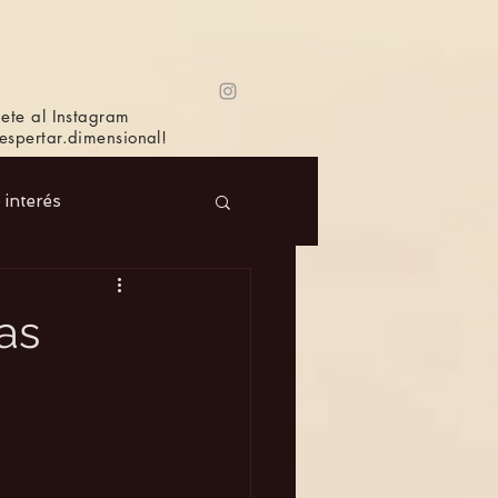
ete al Instagram
spertar.dimensional!
e interés
 Masc.
Música
as
Bioagricultura