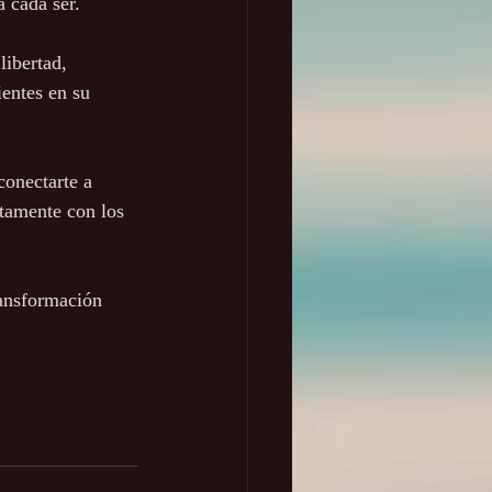
a cada ser.
ibertad, 
ientes en su 
conectarte a 
ctamente con los 
ransformación 