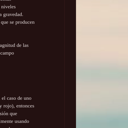
 niveles 
a gravedad. 
 que se producen 
agnitud de las 
l campo 
 el caso de uno 
 rojo), entonces 
sión que 
almente usando 