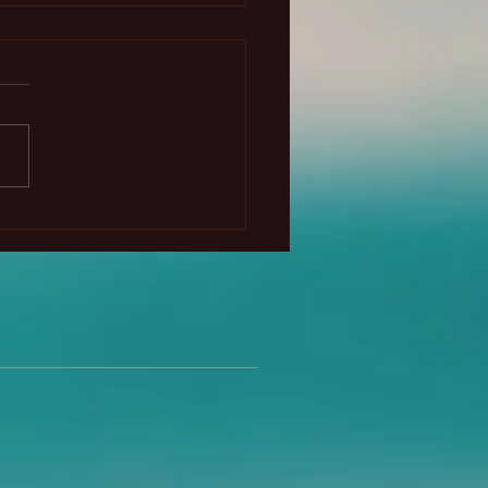
oder curativo oculto de
z solar