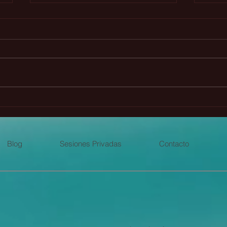
Cómo soñamos nuestro
El p
mundo
la lu
Blog
Sesiones Privadas
Contacto