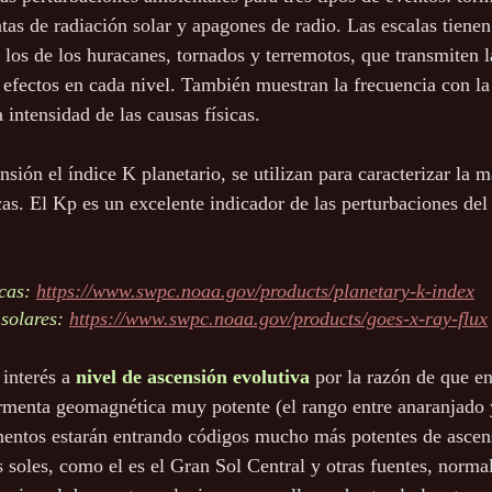
as de radiación solar y apagones de radio. Las escalas tienen
los de los huracanes, tornados y terremotos, que transmiten l
efectos en cada nivel. También muestran la frecuencia con la
intensidad de las causas físicas.
nsión el índice K planetario, se utilizan para caracterizar la m
s. El Kp es un excelente indicador de las perturbaciones de
cas:
https://www.swpc.noaa.gov/products/planetary-k-index
solares:
https://www.swpc.noaa.gov/products/goes-x-ray-flux
interés a 
nivel de ascensión evolutiva
 por la razón de que en
rmenta geomagnética muy potente (el rango entre anaranjado y
entos estarán entrando códigos mucho más potentes de ascen
s soles, como el es el Gran Sol Central y otras fuentes, norm