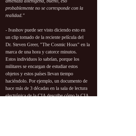
amenaza alienígena, bueno, eso 
probablemente no se corresponde con la 
realidad."
- Ivashov puede ser visto diciendo esto en 
un clip tomado de la reciente película del 
Dr. Steven Greer, "The Cosmic Hoax" en la 
marca de una hora y catorce minutos.
Estos individuos lo sabrían, porque los 
militares se encargan de estudiar estos 
objetos y estos países llevan tiempo 
haciéndolo. Por ejemplo, un documento de 
hace más de 3 décadas en la sala de lectura 
electrónica de la CIA describe cómo la CIA 
estaba reuniendo información sobre un 
esfuerzo conjunto entre la URSS y la 
República Popular China (RPC). Científicos 
de la URSS, así como de la RPC, iniciaron 
un estudio conjunto sobre ovnis.