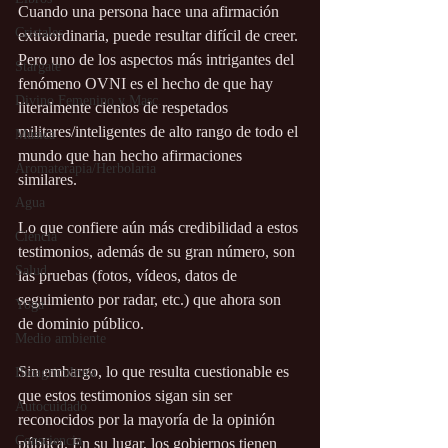
Cuando una persona hace una afirmación 
Cristales
extraordinaria, puede resultar difícil de creer. 
Pero uno de los aspectos más intrigantes del 
Stargate
fenómeno OVNI es el hecho de que hay 
Divino Femenino y Masc.
literalmente cientos de respetados 
militares/inteligentes de alto rango de todo el 
Música
mundo que han hecho afirmaciones 
Aromaterapia/Herbolaria
similares.
Agua
Lo que confiere aún más credibilidad a estos 
Ciencia
testimonios, además de su gran número, son 
Salud
las pruebas (fotos, vídeos, datos de 
seguimiento por radar, etc.) que ahora son 
Yoga
de dominio público.
Medio ambiente
Sin embargo, lo que resulta cuestionable es 
Bioagricultura
que estos testimonios sigan sin ser 
Autocuidado
reconocidos por la mayoría de la opinión 
Consciencia
pública. En su lugar, los gobiernos tienen 