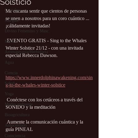
Solsticio
Cristales
Me encanta sentir que cientos de personas 
se unen a nosotros para un coro cuántico ... 
Stargate
¡cálidamente invitadas!
Divino Femenino y Masc.
 EVENTO GRATIS - Sing to the Whales 
Música
Winter Solstice 21/12 - con una invitada 
Aromaterapia/Herbolaria
especial Rebecca Dawson.
Agua
Ciencia
https://www.innerdolphinawakening.com/sin
Salud
g-to-the-whales-winter-solstice
Yoga
 Conéctese con los cetáceos a través del 
Medio ambiente
SONIDO y la meditación
Bioagricultura
 Aumente la comunicación cuántica y la 
Autocuidado
guía PINEAL
Consciencia