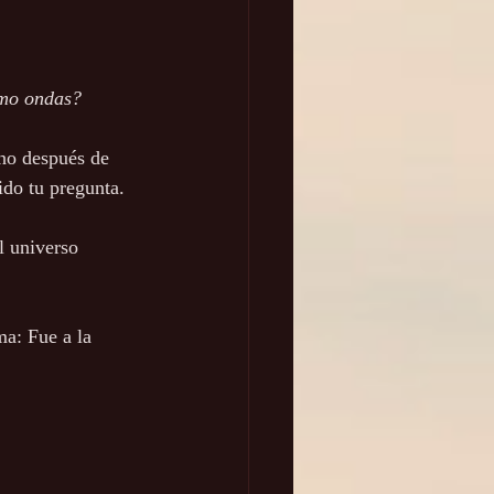
como ondas?
ho después de 
ido tu pregunta.
l universo 
ma: Fue a la 