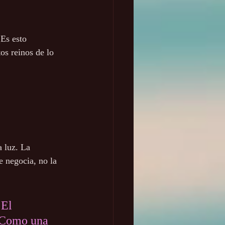
Es esto 
os reinos de lo 
a luz. La 
e negocia, no la 
 El 
. Como una 