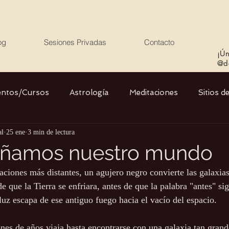
og
Sesiones Privadas
Contacto
¡Ún
@de
entos/Cursos
Astrología
Meditaciones
Sitios d
al
25 ene
3 min de lectura
Libros
Cristales
Stargate
Divino Femenino y
ñamos nuestro mundo
laciones más distantes, un agujero negro convierte las galaxias
Agua
Ciencia
Salud
Yoga
Medio ambiente
 que la Tierra se enfriara, antes de que la palabra "antes" sig
luz escapa de ese antiguo fuego hacia el vacío del espacio.
nes de años viaja hasta encontrarse con una galaxia tan grand