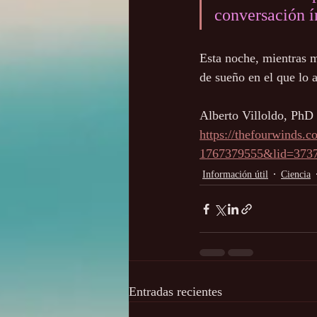
conversación í
Esta noche, mientras m
de sueño en el que lo 
Alberto Villoldo, PhD
https://thefourwinds.
1767379555&lid=373
Información útil
Ciencia
Entradas recientes