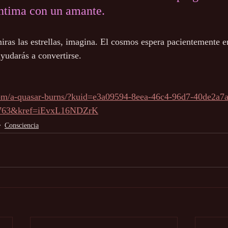
ntima con un amante.
iras las estrellas, imagina. El cosmos espera pacientemente en
ayudarás a convertirse.
com/a-quasar-burns/?kuid=e3a09594-8eea-46c4-96d7-40de2a7
763&kref=iEvxL16NDZrK
Consciencia