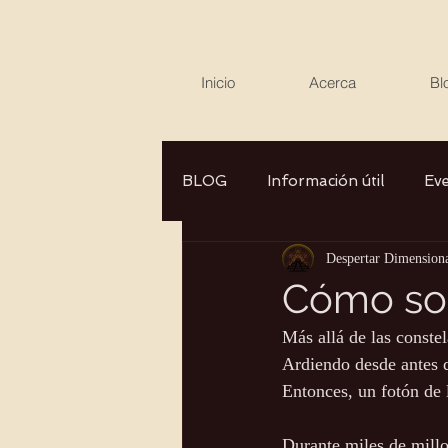
Inicio
Acerca
Bl
BLOG
Información útil
Ev
Despertar Dimension
Canalizaciones/Entrevistas
Cómo so
Más allá de las conste
Aromaterapia/Herbolaria
Ardiendo desde antes de
Entonces, un fotón de 
Autocuidado
Consciencia
Durante miles de millo