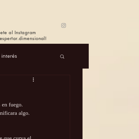
ete al Instagram
spertar.dimensional!
e interés
 Masc.
Música
 en fuego. 
Bioagricultura
nificara algo. 
e que curva el 