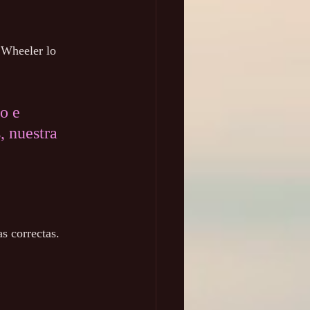
 Wheeler lo 
o e 
, nuestra 
s correctas.