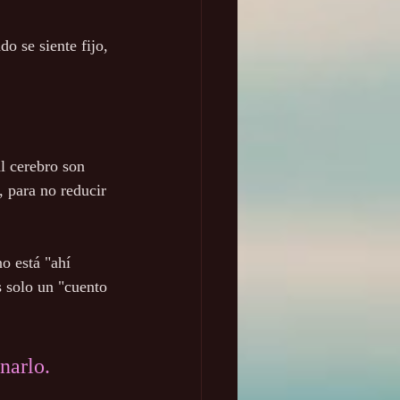
o se siente fijo, 
l cerebro son 
, para no reducir 
o está "ahí 
s solo un "cuento 
narlo.