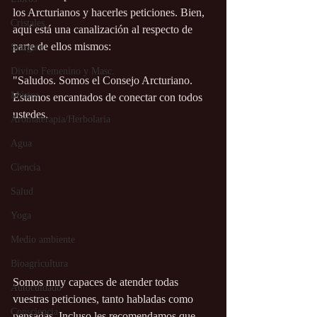
los Arcturianos y hacerles peticiones. Bien, 
Cristales
aquí está una canalización al respecto de 
parte de ellos mismos:
Stargate
Divino Femenino y Masc.
"Saludos. Somos el Consejo Arcturiano. 
Música
Estamos encantados de conectar con todos 
ustedes.
Aromaterapia/Herbolaria
Agua
Ciencia
Salud
Yoga
Medio ambiente
Bioagricultura
Somos muy capaces de atender todas 
Autocuidado
vuestras peticiones, tanto habladas como 
Consciencia
pensadas. Incluso les recomendamos que 