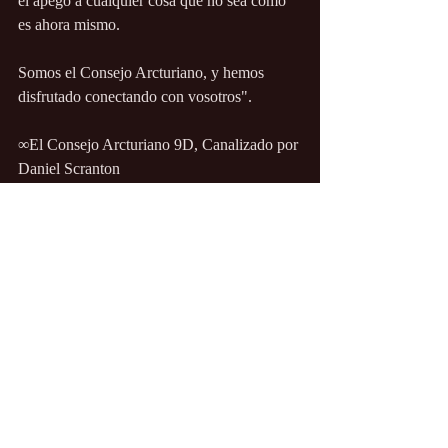
el apego a cualquier cosa que no sea como 
es ahora mismo.
Somos el Consejo Arcturiano, y hemos 
disfrutado conectando con vosotros".
∞El Consejo Arcturiano 9D, Canalizado por 
Daniel Scranton
Canalizaciones/Entrevistas
Entradas recientes
Ver todo