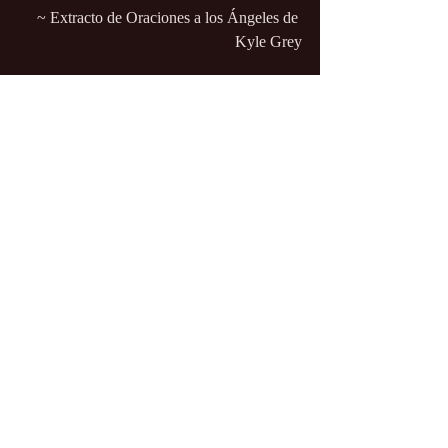
~ Extracto de Oraciones a los Ángeles de 
Kyle Grey
¡Que los ángeles acompañen 
tu camino!
https://armoniadelalma.mx/angeles/arcangel-
orion/
https://tuangelguardian.net/arcangeles/arcang
el-orion/
Información útil