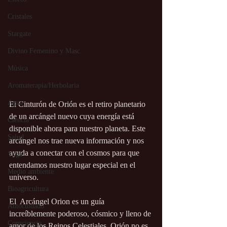
Cristales
Stargate
Divino Femenino y Masc.
Música
Aromaterapia/Herbolaria
Agua
El Cinturón de Orión es el retiro planetario 
de un arcángel nuevo cuya energía está 
Ciencia
disponible ahora para nuestro planeta. Este 
Salud
arcángel nos trae nueva información y nos 
ayuda a conectar con el cosmos para que 
Yoga
entendamos nuestro lugar especial en el 
Medio ambiente
universo.
Bioagricultura
El  Arcángel Orion es un guía 
Autocuidado
increíblemente poderoso, cósmico y lleno de 
Consciencia
amor de los Reinos Celestiales. Orión no es 