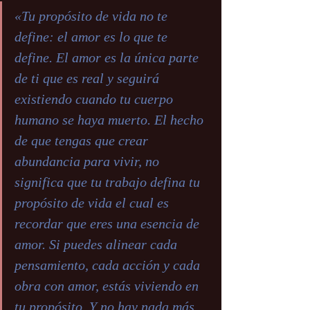
«Tu propósito de vida no te 
define: el amor es lo que te 
define. El amor es la única parte 
de ti que es real y seguirá 
existiendo cuando tu cuerpo 
humano se haya muerto. El hecho 
de que tengas que crear 
abundancia para vivir, no 
significa que tu trabajo defina tu 
propósito de vida el cual es 
recordar que eres una esencia de 
amor. Si puedes alinear cada 
pensamiento, cada acción y cada 
obra con amor, estás viviendo en 
tu propósito. Y no hay nada más 