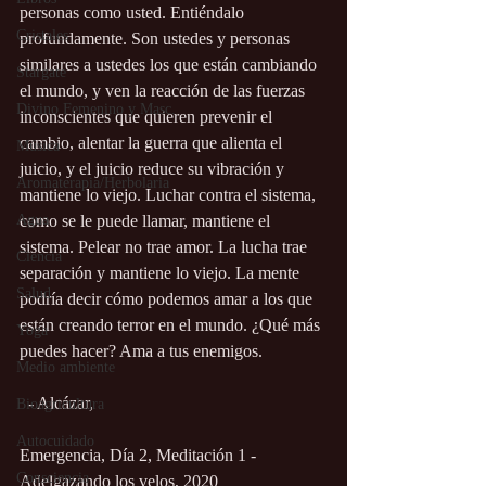
personas como usted. Entiéndalo 
Cristales
profundamente. Son ustedes y personas 
similares a ustedes los que están cambiando 
Stargate
el mundo, y ven la reacción de las fuerzas 
Divino Femenino y Masc.
inconscientes que quieren prevenir el 
cambio, alentar la guerra que alienta el 
Música
juicio, y el juicio reduce su vibración y 
Aromaterapia/Herbolaria
mantiene lo viejo. Luchar contra el sistema, 
Agua
como se le puede llamar, mantiene el 
sistema. Pelear no trae amor. La lucha trae 
Ciencia
separación y mantiene lo viejo. La mente 
Salud
podría decir cómo podemos amar a los que 
están creando terror en el mundo. ¿Qué más 
Yoga
puedes hacer? Ama a tus enemigos.
Medio ambiente
  - Alcázar,
Bioagricultura
Autocuidado
Emergencia, Día 2, Meditación 1 - 
Consciencia
Adelgazando los velos, 2020