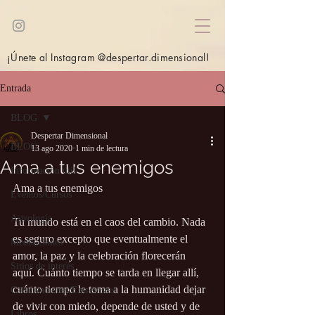
¡Únete al Instagram @despertar.dimensional!
Entrada
BLOG
Despertar Dimensional
BLOG
13 ago 2020
1 min de lectura
Ama a tus enemigos
Información útil
Ama a tus enemigos
Eventos/Cursos
Astrología
Tu mundo está en el caos del cambio. Nada 
es seguro excepto que eventualmente el 
Meditaciones
amor, la paz y la celebración florecerán 
Sitios de interés
aquí. Cuánto tiempo se tarda en llegar allí, 
cuánto tiempo le toma a la humanidad dejar 
Canalizaciones/Entrevistas
de vivir con miedo, depende de usted y de 
Libros