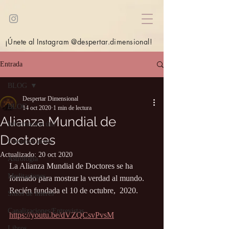
¡Únete al Instagram @despertar.dimensional!
Entrada
BLOG
Despertar Dimensional
BLOG
14 oct 2020
1 min de lectura
Alianza Mundial de
Información útil
Doctores
Eventos/Cursos
Actualizado:
20 oct 2020
Astrología
La Alianza Mundial de Doctores se ha 
Meditaciones
formado para mostrar la verdad al mundo. 
Recién fundada el 10 de octubre,  2020.
Sitios de interés
Canalizaciones/Entrevistas
https://youtu.be/dVZQCsvPvsM
Libros