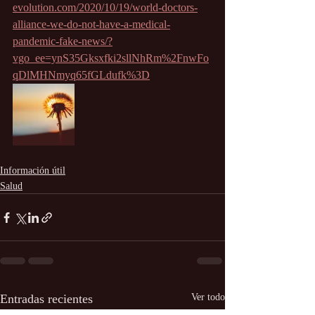
evolution.com/2020/10/19/world-doctors-
alliance-we-do-not-have-a-medical-
pandemic-fake-news/?
vgo_ee=ynS35Gksxfki2sllNhRm%2FnwFo
qDlMHNmyq65fGLdufk%3D
Información útil
Salud
Entradas recientes
Ver todo