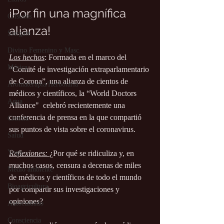
¡Por fin una magnífica 
Cristales
alianza!
Stargate
Divino Femenino y Masc.
Los hechos
: Formada en el marco del 
Música
“Comité de investigación extraparlamentario 
de Corona”, una alianza de cientos de 
Aromaterapia/Herbolaria
médicos y científicos, la “World Doctors 
Agua
Alliance"  celebró recientemente una 
conferencia de prensa en la que compartió 
Ciencia
sus puntos de vista sobre el coronavirus.
Salud
Yoga
Reflexiones: 
¿Por qué se ridiculiza y, en 
muchos casos, censura a decenas de miles 
Medio ambiente
de médicos y científicos de todo el mundo 
Bioagricultura
por compartir sus investigaciones y 
opiniones?
Autocuidado
Consciencia