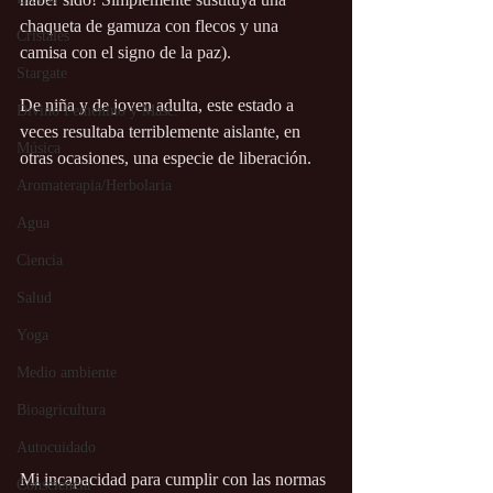
chaqueta de gamuza con flecos y una 
Cristales
camisa con el signo de la paz).
Stargate
De niña y de joven adulta, este estado a 
Divino Femenino y Masc.
veces resultaba terriblemente aislante, en 
Música
otras ocasiones, una especie de liberación.
Aromaterapia/Herbolaria
Agua
Ciencia
Salud
Yoga
Medio ambiente
Bioagricultura
Autocuidado
Mi incapacidad para cumplir con las normas 
Consciencia