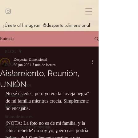
¡Únete al Instagram @despertar.dimensional!
Entrada
BLOG
Despertar Dimensional
BLOG
30 jun 2021
5 min de lectura
Aislamiento, Reunión,
Información útil
UNIÓN
Eventos/Cursos
No sé ustedes, pero yo era la "oveja negra" 
Astrología
de mi familia mientras crecía. Simplemente 
Meditaciones
no encajaba.
Sitios de interés
(NOTA: La foto no es de mi familia, y la 
Canalizaciones/Entrevistas
'chica rebelde' no soy yo, ¡pero casi podría 
Libros
haber sido! Simplemente sustituya una 