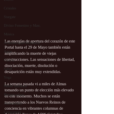
Cristales
Stargate
Divino Femenino y Masc.
Música
Las energías de apertura del corazón de este 
Aromaterapia/Herbolaria
Portal hasta el 29 de Mayo también están 
Agua
amplificando la muerte de viejas 
construcciones. Las sensaciones de libertad, 
Ciencia
disociación, muerte, disolución o 
Salud
desaparición están muy extendidas.
Yoga
La semana pasada vi a miles de Almas 
Medio ambiente
tomando un punto de elección más elevado 
Bioagricultura
en este momento. Muchos se están 
transportando a los Nuevos Reinos de 
Autocuidado
conciencia en vibrantes columnas de 
Consciencia