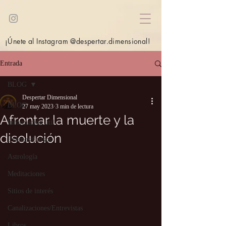
¡Únete al Instagram @despertar.dimensional!
Entrada
BLOG
Despertar Dimensional
BLOG
27 may 2023
3 min de lectura
Afrontar la muerte y la
Información útil
disolución
Eventos/Cursos
Astrología
Meditaciones
Sitios de interés
Canalizaciones/Entrevistas
Libros