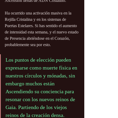
Ascensión llenas de ADN Cristalino.
Ha ocurrido una activación masiva en la 
Rejilla Cristalina y en los sistemas de 
Puertas Estelares. Si has sentido el aumento 
de intensidad esta semana, y el nuevo estado 
de Presencia abriéndose en el Corazón, 
probablemente sea por esto.
Los puntos de elección pueden 
expresarse como muerte física en 
nuestros círculos y mónadas, sin 
embargo muchos están 
Ascendiendo su conciencia para 
resonar con los nuevos reinos de 
Gaia. Partiendo de los viejos 
reinos de la creación densa.