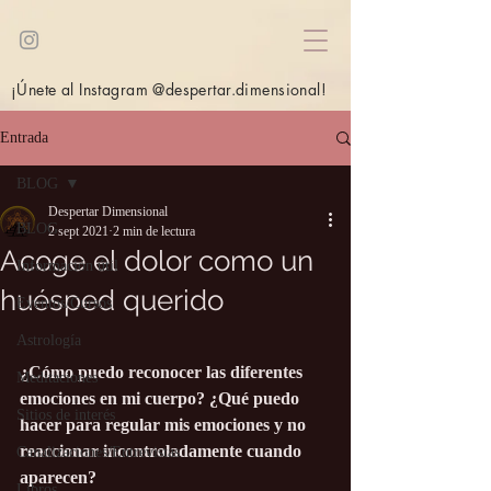
¡Únete al Instagram @despertar.dimensional!
Entrada
BLOG
Despertar Dimensional
BLOG
2 sept 2021
2 min de lectura
Acoge el dolor como un
Información útil
huésped querido
Eventos/Cursos
Astrología
¿Cómo puedo reconocer las diferentes 
Meditaciones
emociones en mi cuerpo? ¿Qué puedo 
Sitios de interés
hacer para regular mis emociones y no 
reaccionar incontroladamente cuando 
Canalizaciones/Entrevistas
aparecen?
Libros