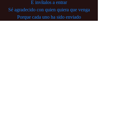
E invítalos a entrar
Sé agradecido con quien quiera que venga
Porque cada uno ha sido enviado
Como un guía del más allá.
Poema de Rumi, un poeta Sufi del siglo XIII
por 
Joost Scharrenberg
https://www.sloyu.com/2017/04/29/la-casa-
de-las-huespedes-poema-de-rumi-
emociones/
Vishen Lakhiani, 
Founder - Mindvalley
Entradas recientes
Ver todo