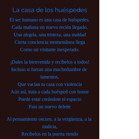
La casa de los huéspedes
El ser humano es una casa de huéspedes.
Cada mañana un nuevo recién llegado.
Una alegría, una tristeza, una maldad
Cierta conciencia momentánea llega
Como un visitante inesperado.
¡Dales la bienvenida y recíbelos a todos!
Incluso si fueran una muchedumbre de 
lamentos,
Que vacían tu casa con violencia
Aún así, trata a cada huésped con honor
Puede estar creándote el espacio
Para un nuevo deleite
Al pensamiento oscuro, a la vergüenza, a la 
malicia,
Recíbelos en la puerta riendo