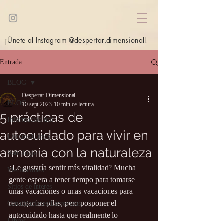
¡Únete al Instagram @despertar.dimensional!
Entrada
BLOG
Despertar Dimensional
BLOG
10 sept 2023
10 min de lectura
5 prácticas de
Información útil
autocuidado para vivir en
Eventos/Cursos
armonía con la naturaleza
Astrología
¿Le gustaría sentir más vitalidad? Mucha 
Meditaciones
gente espera a tener tiempo para tomarse 
Sitios de interés
unas vacaciones o unas vacaciones para 
recargar las pilas, pero posponer el 
Canalizaciones/Entrevistas
autocuidado hasta que realmente lo 
Libros