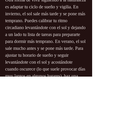
es adaptar tu ciclo de sueño y vigilia. En 
invierno, el sol sale más tarde y se pone más 
temprano. Puedes calibrar tu ritmo 
circadiano levantándote con el sol y dejando 
a un lado tu lista de tareas para prepararte 
para dormir más temprano. En verano, el sol 
sale mucho antes y se pone más tarde. Para 
ajustar tu horario de sueño y seguir 
levantándote con el sol y acostándote 
cuando oscurece (lo que suele provocar días 
muy largos en algunos lugares), haz una 
siesta energizante al mediodía o una siesta 
(si es necesario) y duérmete cuando haya 
oscurecido. 
Por último, practicar ayunos modificados o 
protocolos de limpieza puede ayudarte en la 
transición a través de las diferentes 