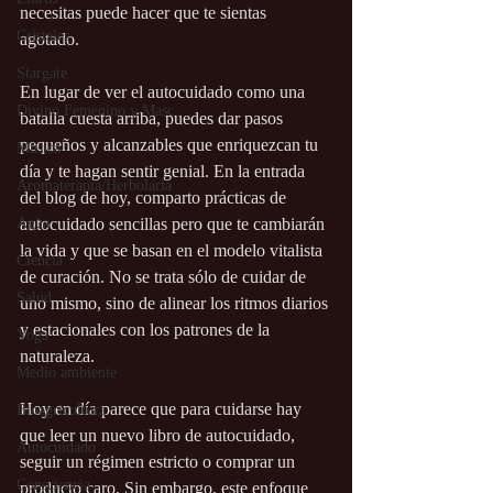
necesitas puede hacer que te sientas 
Cristales
agotado. 
Stargate
En lugar de ver el autocuidado como una 
Divino Femenino y Masc.
batalla cuesta arriba, puedes dar pasos 
pequeños y alcanzables que enriquezcan tu 
Música
día y te hagan sentir genial. En la entrada 
Aromaterapia/Herbolaria
del blog de hoy, comparto prácticas de 
Agua
autocuidado sencillas pero que te cambiarán 
la vida y que se basan en el modelo vitalista 
Ciencia
de curación. No se trata sólo de cuidar de 
Salud
uno mismo, sino de alinear los ritmos diarios 
y estacionales con los patrones de la 
Yoga
naturaleza. 
Medio ambiente
Hoy en día parece que para cuidarse hay 
Bioagricultura
que leer un nuevo libro de autocuidado, 
Autocuidado
seguir un régimen estricto o comprar un 
Consciencia
producto caro. Sin embargo, este enfoque 