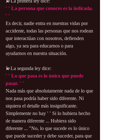
💫La primera ley dice:
′ ′ La persona que conoces es la indicada. 
′ ′
Es decir, nadie entra en nuestras vidas por 
accidente, todas las personas que nos rodean 
que interactúan con nosotros, defienden 
algo, ya sea para educarnos o para 
ayudarnos en nuestra situación.
💫La segunda ley dice:
′ ′ Lo que pasa es lo único que puede 
pasar. ′ ′
Nada más que absolutamente nada de lo que 
nos pasa podría haber sido diferente. Ni 
siquiera el detalle más insignificante. 
Simplemente no hay ′ ′ Si lo hubiera hecho 
de manera diferente ... Hubiera sido 
diferente ... "No, lo que sucede es lo único 
que puede suceder y debe suceder, para que 