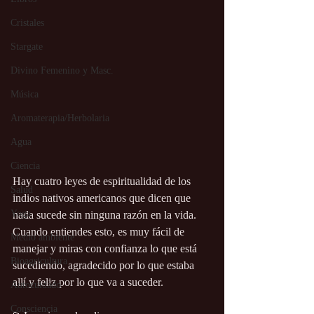
Cristales
Stargate
Divino Femenino y Masc.
Música
Aromaterapia/Herbolaria
Agua
Ciencia
Hay cuatro leyes de espiritualidad de los 
Salud
indios nativos americanos que dicen que 
Yoga
nada sucede sin ninguna razón en la vida. 
Cuando entiendes esto, es muy fácil de 
Medio ambiente
manejar y miras con confianza lo que está 
Bioagricultura
sucediendo, agradecido por lo que estaba 
allí y feliz por lo que va a suceder.
Autocuidado
Consciencia