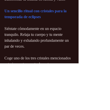
Un sencillo ritual con cristales para la 
temporada de eclipses
Siéntate cómodamente en un espacio 
tranquilo. Relaja tu cuerpo y tu mente 
inhalando y exhalando profundamente un 
par de veces.
Coge uno de los tres cristales mencionados 
anteriormente y sostenlo en tus manos. 
Pídele al cristal que elimine cualquier 
energía negativa que pueda estar presente en 
tu campo energético. Cierra los ojos y 
visualiza una luz blanca brillante que rodea 
todo tu cuerpo y limpia tu aura.
Ahora, piensa en tus miedos más profundos. 