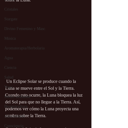
Cristales
Stargate
Divino Femenino y Masc.
Música
Aromaterapia/Herbolaria
Agua
Ciencia
Salud
 Un Eclipse Solar se produce cuando la 
Yoga
Luna se mueve entre el Sol y la Tierra. 
Cuando esto ocurre, la Luna bloquea la luz 
Medio ambiente
del Sol para que no llegue a la Tierra. Así, 
Bioagricultura
podemos ver cómo la Luna proyecta una 
sombra sobre la Tierra. 
Autocuidado
Consciencia