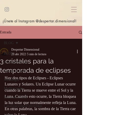
¡Únete al Instagram @despertar.dimensional!
Entrada
BLOG
Despertar Dimensional
BLOG
28 abr 2022
5 min de lectura
3 cristales para la
Información útil
temporada de eclipses
Eventos/Cursos
Hay dos tipos de Eclipses - Eclipses 
Astrología
Lunares y Solares. Un Eclipse Lunar ocurre 
Meditaciones
cuando la Tierra se mueve entre el Sol y la 
Luna. Cuando esto ocurre, la Tierra bloquea 
Sitios de interés
la luz solar que normalmente refleja la Luna. 
Canalizaciones/Entrevistas
En otras palabras, la sombra de la Tierra cae 
Libros
sobre la Luna. 