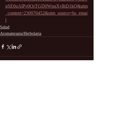
gSE0uAlPv0OrTGD0WpqXvlhD1kQ&utm
_content=230970452&utm_source=hs_emai
l
Salud
Aromaterapia/Herbolaria
Entradas recientes
Ver todo