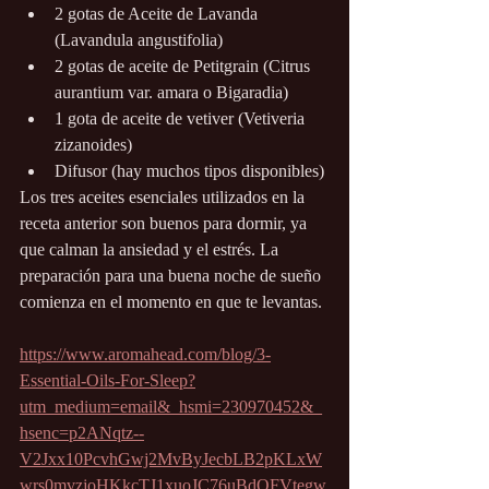
2 gotas de Aceite de Lavanda 
(Lavandula angustifolia)
2 gotas de aceite de Petitgrain (Citrus 
aurantium var. amara o Bigaradia)
1 gota de aceite de vetiver (Vetiveria 
zizanoides)
Difusor (hay muchos tipos disponibles)
Los tres aceites esenciales utilizados en la 
receta anterior son buenos para dormir, ya 
que calman la ansiedad y el estrés. La 
preparación para una buena noche de sueño 
comienza en el momento en que te levantas. 
https://www.aromahead.com/blog/3-
Essential-Oils-For-Sleep?
utm_medium=email&_hsmi=230970452&_
hsenc=p2ANqtz--
V2Jxx10PcvhGwj2MvByJecbLB2pKLxW
wrs0mvzjoHKkcTJ1xuoJC76uBdOFVtegw