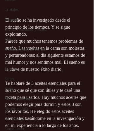
Cristales
Stargate
El sueño se ha investigado desde el 
principio de los tiempos. Y se sigue 
Divino Femenino y Masc.
explorando.
Música
Parece que muchos tenemos problemas de 
sueño. Las vueltas en la cama son molestas 
Aromaterapia/Herbolaria
y perturbadoras; al día siguiente estamos de 
Agua
mal humor y nos sentimos mal. El sueño es 
la clave de nuestro éxito diario. 
Ciencia
Salud
Te hablaré de 3 aceites esenciales para el 
Yoga
sueño que sé que son útiles y te daré una 
receta para usarlos. Hay muchos aceites que 
Medio ambiente
podemos elegir para dormir, y estos 3 son 
Bioagricultura
los favoritos. He elegido estos aceites 
esenciales basándome en la investigación y 
Autocuidado
en mi experiencia a lo largo de los años. 
Consciencia