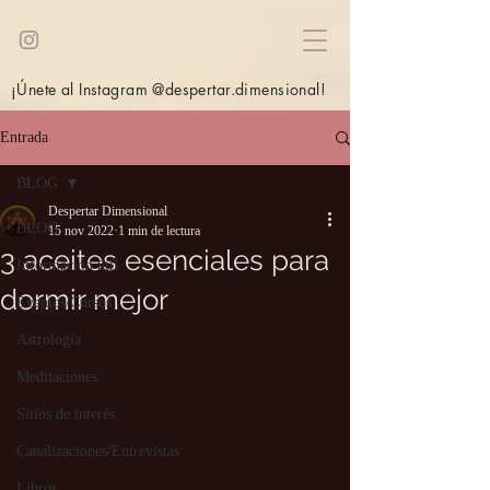
¡Únete al Instagram @despertar.dimensional!
Entrada
BLOG
Despertar Dimensional
BLOG
15 nov 2022
1 min de lectura
3 aceites esenciales para
Información útil
dormir mejor
Eventos/Cursos
Astrología
Meditaciones
Sitios de interés
Canalizaciones/Entrevistas
Libros