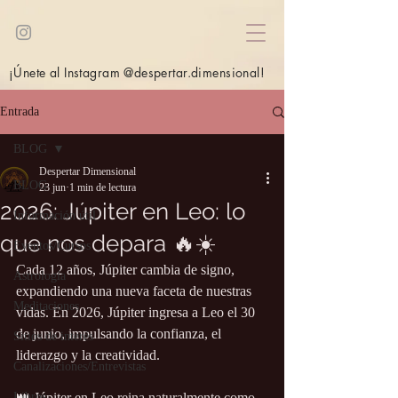
¡Únete al Instagram @despertar.dimensional!
Entrada
BLOG
Despertar Dimensional
BLOG
23 jun
1 min de lectura
2026: Júpiter en Leo: lo
Información útil
que nos depara 🔥☀️
Eventos/Cursos
Cada 12 años, Júpiter cambia de signo, 
Astrología
expandiendo una nueva faceta de nuestras 
Meditaciones
vidas. En 2026, Júpiter ingresa a Leo el 30 
de junio, impulsando la confianza, el 
Sitios de interés
liderazgo y la creatividad.
Canalizaciones/Entrevistas
Libros
👑 Júpiter en Leo reina naturalmente como 