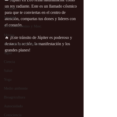
un rey radiante. Este es un llamado cósmico 
Cristales
para que te conviertas en el centro de 
Stargate
atención, compartas tus dones y lideres con 
el corazón.
Divino Femenino y Masc.
Música
🔥 ¡Este tránsito de Júpiter es poderoso y 
destaca la acción, la manifestación y los 
Aromaterapia/Herbolaria
grandes planes!
Agua
Ciencia
Salud
Yoga
Medio ambiente
Bioagricultura
Autocuidado
Consciencia