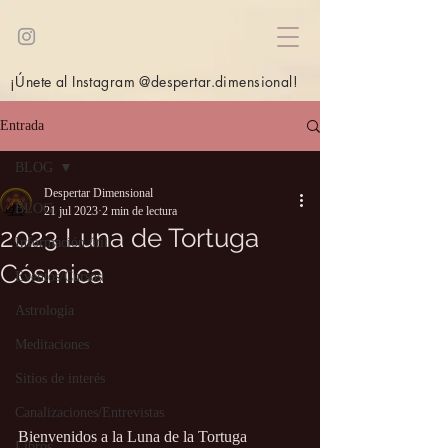
¡Únete al Instagram @despertar.dimensional!
Entrada
BLOG
Despertar Dimensional
BLOG
21 jul 2023
2 min de lectura
2023 Luna de Tortuga
Información útil
Cósmica
Eventos/Cursos
Astrología
Meditaciones
Sitios de interés
Canalizaciones/Entrevistas
Bienvenidos a la Luna de la Tortuga 
Libros