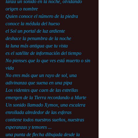
lanza un sonido en la noche, olvidando 
origen o nombre
Quien conoce el número de la piedra
conoce la médula del hueso
el Sol un portal de luz ardiente
deshace la penumbra de la noche
la luna más antigua que tu vista
es el satélite de información del tiempo
No pienses que lo que ves está muerto o sin 
vida
No eres más que un rayo de sol, una 
adivinanza que suena en una pipa
Los videntes que caen de las estrellas
emergen de la Tierra recordando a Marte
Un sonido llamado Xymox, una escalera 
enrollada alrededor de las esferas
contiene todos nuestros sueños, nuestras 
esperanzas y temores ...
una punta de flecha dibujada desde la 