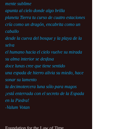
mente sublime
apunta al cielo donde algo brilla
planeta Tierra tu curso de cuatro estaciones
cría como un dragón, encabrita como un 
caballo
desde la cueva del bosque y la playa de la 
selva
el humano hacia el cielo vuelve su mirada
su alma interior se desfasa
doce lunas cree que tiene sentido
una espada de hierro alivia su miedo, hace 
sonar su lamento
la decimotercera luna sólo para magos
¡está enterrada con el secreto de la Espada 
en la Piedra!
-Valum Votan
Foundation for the Law of Time