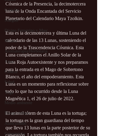
Cósmica de la Presencia, la decimotercera 
Cristales
luna de la Onda Encantada del Servicio 
Planetario del Calendario Maya Tzolkin.
Stargate
Divino Femenino y Masc.
Esta es la decimotercera y última Luna del 
calendario de las 13 Lunas, sosteniendo el 
Música
poder de la Trascendencia Cósmica. Esta 
Aromaterapia/Herbolaria
Luna completamos el Anillo Solar de la 
Agua
Luna Roja Autoexistente y nos preparamos 
para la entrada en el Mago de Sobretono 
Ciencia
Blanco, el año del empoderamiento. Esta 
Salud
Luna es un momento para reflexionar sobre 
todo lo que ha ocurrido desde la Luna 
Yoga
Magnética 1, el 26 de julio de 2022.
Medio ambiente
El animal tótem de esta Luna es la tortuga; 
Bioagricultura
la tortuga es la gran guardiana del tiempo 
Autocuidado
que lleva 13 lunas en la parte posterior de su 
Consciencia
caparazón. La tortuga también nos recuerda 