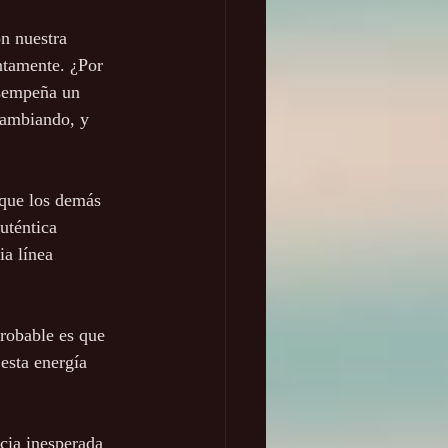
n nuestra 
ntamente. ¿Por 
esempeña un 
cambiando, y 
rque los demás 
uténtica 
a línea 
probable es que 
esta energía 
cia inesperada 