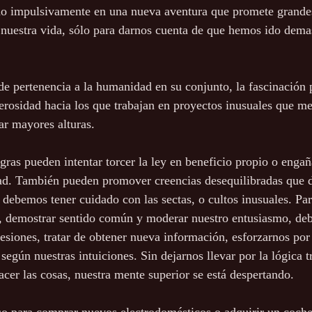
do impulsivamente en una nueva aventura que promete grandes
uestra vida, sólo para darnos cuenta de que hemos ido demas
de pertenencia a la humanidad en su conjunto, la fascinación p
erosidad hacia los que trabajan en proyectos inusuales que me
ar mayores alturas.
gras pueden intentar torcer la ley en beneficio propio o engañ
dad. También pueden promover creencias desequilibradas que
ebemos tener cuidado con las sectas, o cultos inusuales. Pa
o, demostrar sentido común y moderar nuestro entusiasmo, de
esiones, tratar de obtener nueva información, esforzarnos po
según nuestras intuiciones. Sin dejarnos llevar por la lógica tr
acer las cosas, nuestra mente superior se está despertando.