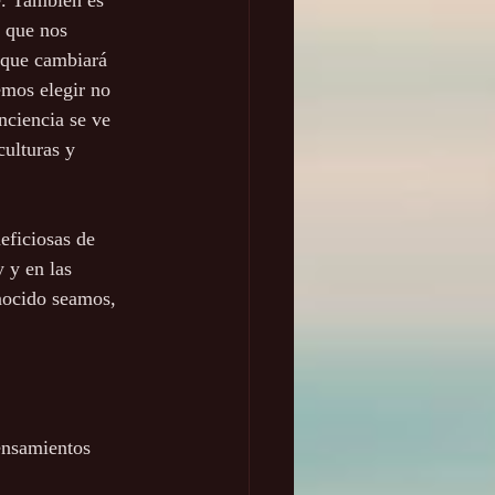
e. También es 
 que nos 
r que cambiará 
emos elegir no 
nciencia se ve 
ulturas y 
eficiosas de 
 y en las 
nocido seamos, 
ensamientos 