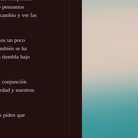
o pensamos 
cambio y ver las 
mos un poco 
ambién se ha 
a tiembla bajo 
a conjunción 
edad y nuestros 
s piden que 