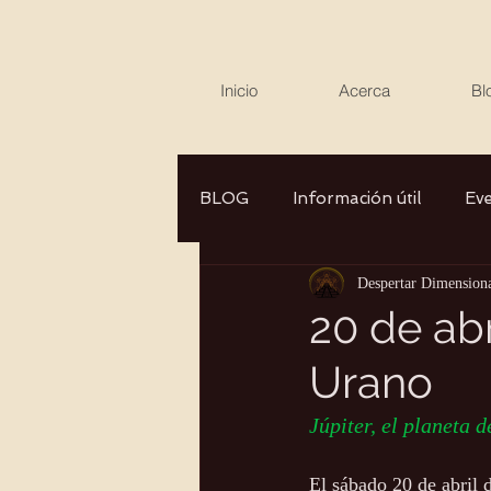
Inicio
Acerca
Bl
BLOG
Información útil
Ev
Despertar Dimension
Canalizaciones/Entrevistas
20 de abr
Urano
Aromaterapia/Herbolaria
Júpiter, el planeta 
Autocuidado
Consciencia
El sábado 20 de abril 