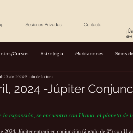
og
Sesiones Privadas
Contacto
¡Ún
@de
entos/Cursos
Astrología
Meditaciones
Sitios d
al
20 abr 2024
5 min de lectura
Libros
Cristales
Stargate
Divino Femenino y
il, 2024 -Júpiter Conjun
Agua
Ciencia
Salud
Yoga
Medio ambiente
de la expansión, se encuentra con Urano, el planeta de 
de 2024, Júpiter entrará en conjunción (ángulo de 0º) con Ur