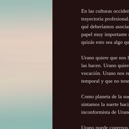
En las culturas occide
trayectoria profesiona
qué deberíamos asociar
papel muy importante e
quizás esto sea algo q
Urano quiere que nos l
las hacen. Urano quie
vocación. Urano nos re
temporal y que no tene
Como planeta de la sue
sintamos la suerte hac
inconformista de Uran
Urano puede cogernos p