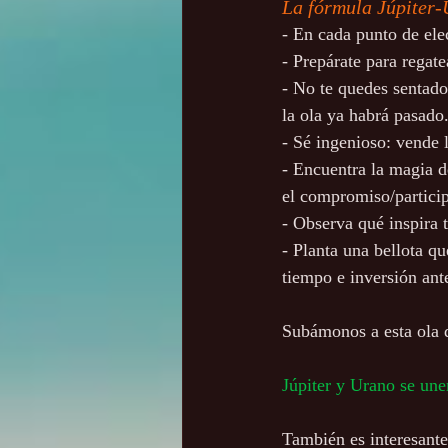
La fórmula Júpiter-
- En cada punto de elec
- Prepárate para regate
- No te quedes sentado
la ola ya habrá pasado
- Sé ingenioso: vende 
- Encuentra la magia de
el compromiso/particip
- Observa qué inspira 
- Planta una bellota qu
tiempo e inversión ant
Subámonos a esta ola d
Júpiter y Urano se une
También es interesante