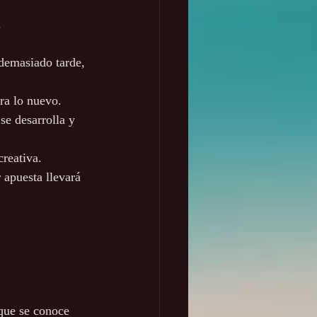
.
 demasiado tarde, 
ara lo nuevo.
se desarrolla y 
creativa.
 apuesta llevará 
que se conoce 