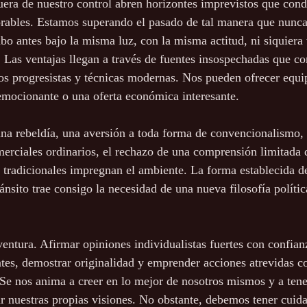
era de nuestro control abren horizontes imprevistos que cond
ables. Estamos superando el pasado de tal manera que nunca
bo antes bajo la misma luz, con la misma actitud, ni siquiera
. Las ventajas llegan a través de fuentes insospechadas que co
s progresistas y técnicas modernas. Nos pueden ofrecer equip
 emocionante o una oferta económica interesante.
una rebeldía, una aversión a toda forma de convencionalismo, 
erciales ordinarios, el rechazo de una comprensión limitada d
s tradicionales impregnan el ambiente. La forma establecida de
ánsito trae consigo la necesidad de una nueva filosofía políti
entura. Afirmar opiniones individualistas fuertes con confian
tes, demostrar originalidad y emprender acciones atrevidas c
Se nos anima a creer en lo mejor de nosotros mismos y a tener
r nuestras propias visiones. No obstante, debemos tener cuid