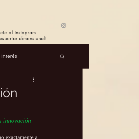
ete al Instagram
spertar.dimensional!
e interés
 Masc.
Música
ción
Bioagricultura
la innovación
ano exactamente a 