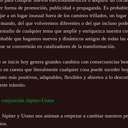
oso para comprar nuevos electrodomésticos o adquirir un coch
ier forma de promoción, publicidad o propaganda. Es probable
jar a un lugar inusual fuera de los caminos trillados, un luga
 mundo, del que volveremos diferentes o del que incluso pod
 estudio de cualquier tema que amplíe y enriquezca nuestra co
obable que hagamos nuevos y dinámicos amigos de todas las c
que se convertirán en catalizadores de la transformación.
 se inicie hoy genera grandes cambios con consecuencias ben
o en cuenta que literalmente cualquier cosa puede suceder hoy
to más positivos, adaptables, flexibles y abiertos a lo desco
ste tránsito.
la conjunción Júpiter-Urano
, Júpiter y Urano nos animan a empezar a cambiar nuestros p
una.