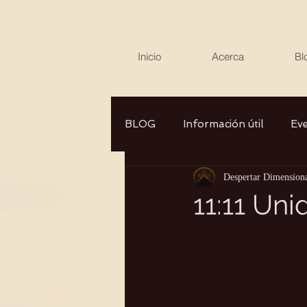
Inicio
Acerca
Bl
BLOG
Información útil
Ev
Despertar Dimension
Canalizaciones/Entrevistas
11:11 Uni
Aromaterapia/Herbolaria
Autocuidado
Consciencia