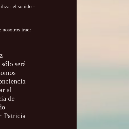
lizar el sonido - 
 nosotros traer 
z 
sólo será 
somos 
onciencia 
r al 
ia de 
do 
 Patricia 