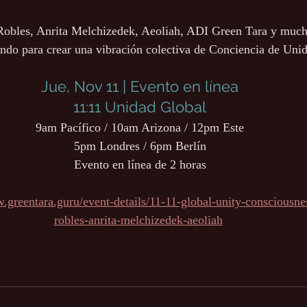
 Robles, Anrita Melchizedek, Aeoliah, ADI Green Tara y much
ndo para crear una vibración colectiva de Conciencia de Uni
Jue, Nov 11 | Evento en línea
11:11 Unidad Global
9am Pacífico / 10am Arizona / 12pm Este
﻿5pm Londres / 6pm Berlín
Evento en línea de 2 horas
.greentara.guru/event-details/11-11-global-unity-consciousnes
robles-anrita-melchizedek-aeoliah