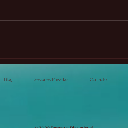
La Profecía Maya Chickaban
🌟 G
(Webinar gratuito)
plan
even
Blog
Sesiones Privadas
Contacto
​© 2020 Despertar Dimensional