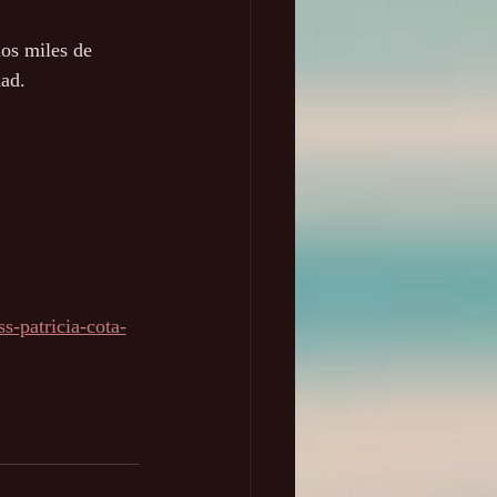
os miles de 
dad.
s-patricia-cota-