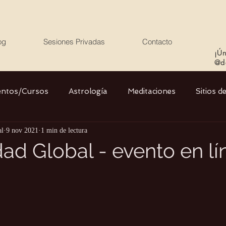
og
Sesiones Privadas
Contacto
¡Ún
@de
entos/Cursos
Astrología
Meditaciones
Sitios d
al
9 nov 2021
1 min de lectura
Libros
Cristales
Stargate
Divino Femenino y
dad Global - evento en lí
Agua
Ciencia
Salud
Yoga
Medio ambiente