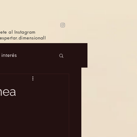
ete al Instagram
spertar.dimensional!
e interés
 Masc.
Música
nea
Bioagricultura