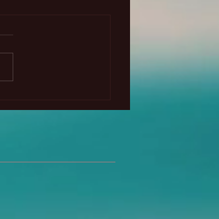
randes cambios
etarios 2025-2028 -
to gratuito