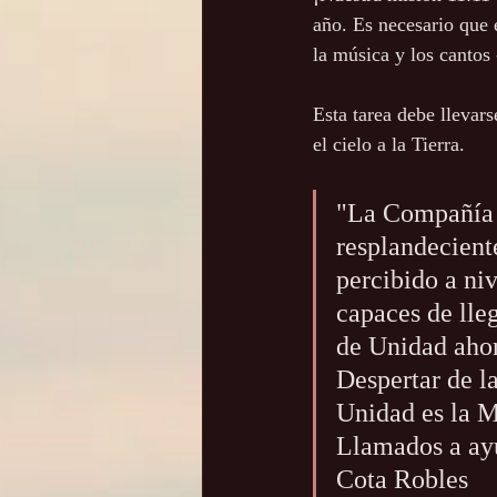
año. Es necesario que 
la música y los canto
Esta tarea debe llevars
el cielo a la Tierra.
"La Compañía d
resplandecient
percibido a ni
capaces de lle
de Unidad ahor
Despertar de l
Unidad es la 
Llamados a ayu
Cota Robles 