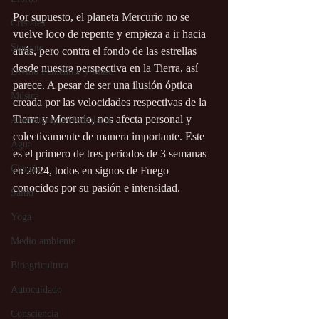
Por supuesto, el planeta Mercurio no se 
Cristales
vuelve loco de repente y empieza a ir hacia 
Stargate
atrás, pero contra el fondo de las estrellas 
desde nuestra perspectiva en la Tierra, así 
Divino Femenino y Masc.
parece. A pesar de ser una ilusión óptica 
Música
creada por las velocidades respectivas de la 
Tierra y Mercurio, nos afecta personal y 
Aromaterapia/Herbolaria
colectivamente de manera importante. Este 
Agua
es el primero de tres periodos de 3 semanas 
Ciencia
en 2024, todos en signos de Fuego 
conocidos por su pasión e intensidad.
Salud
Yoga
Medio ambiente
Bioagricultura
Autocuidado
Consciencia