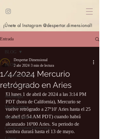
¡Únete al Instagram @despertar.dimensional!
Entrada
BLOG
Despertar Dimensional
BLOG
2 abr 2024
3 min de lectura
1/4/2024 Mercurio
Información útil
retrógrado en Aries
Eventos/Cursos
El lunes 1 de abril de 2024 a las 3:14 PM 
Astrología
PDT (hora de California), Mercurio se 
Meditaciones
vuelve retrógrado a 27º10' Aries hasta el 25 
de abril (5:54 AM PDT) cuando habrá 
Sitios de interés
alcanzado 16º00 Aries. Su periodo de 
Canalizaciones/Entrevistas
sombra durará hasta el 13 de mayo.
Libros