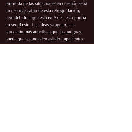
profunda de las situaciones en cuestión sería 
un uso más sabio de esta retrogradación, 
pero debido a que está en Aries, esto podría 
no ser al este. Las ideas vanguardistas 
parecerán más atractivas que las antiguas, 
puede que seamos demasiado impacientes 
con los detalles y que, con las prisas, 
provoquemos malentendidos, pero, en 
general, una fuerte necesidad de alterar el 
statu quo y avanzar impulsivamente abrirá la 
puerta a resoluciones largamente esperadas 
y a nuevos y poderosos comienzos.
Feliz Pascua.
Michelle Karén
Astrología