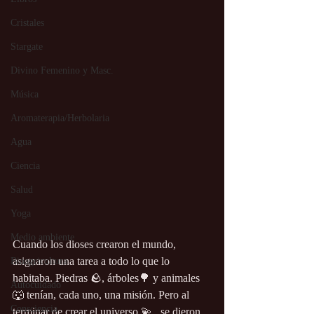
Cristales
Stargate
Divino Femenino y Masc.
Música
Aromaterapia/Herbolaria
Agua
Ciencia
Salud
Yoga
Medio ambiente
Cuando los dioses crearon el mundo, 
asignaron una tarea a todo lo que lo 
Bioagricultura
habitaba. Piedras 🪨, árboles🌳 y animales 
Autocuidado
🐺 tenían, cada uno, una misión. Pero al 
Consciencia
terminar de crear el universo 💫 , se dieron 