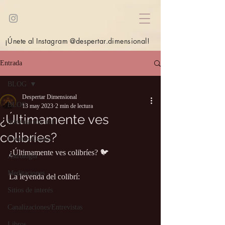
¡Únete al Instagram @despertar.dimensional!
Entrada
BLOG
Despertar Dimensional
BLOG
13 may 2023
2 min de lectura
¿Últimamente ves
Información útil
colibríes?
Eventos/Cursos
¿Últimamente ves colibríes? 🐦
Astrología
Meditaciones
La leyenda del colibrí:
Sitios de interés
Canalizaciones/Entrevistas
Libros